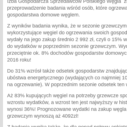
Izba Gospodarcza Sprzedawców Polskiego Węgla zl
przeprowadzenie badania wśród osób, które ogrzewa
gospodarstwa domowe węglem.
Z wyników badania wynika, że w sezonie grzewczym
wykorzystujące węgiel do ogrzewania swoich gospo
wydały na jego zakup średnio 2 992 zł, czyli o 15% 
do wydatków w poprzednim sezonie grzewczym. Wyda
przeciętnie ok. 8% dochodów gospodarstw domowych
2016 roku!
Do 31% wzrósł także odsetek gospodarstw znajdujący
ubóstwa energetycznego (wydających co najmniej 
na ogrzewanie). W poprzednim sezonie odsetek ten 
Aż 83% kupujących węgiel na potrzeby grzewcze sp
wzrostu wydatków, a wzrost ten jest najwyższy w hist
wynosi 36%! Prognozowane wydatki na zakup węgla
grzewczym wynoszą aż 4092zl!