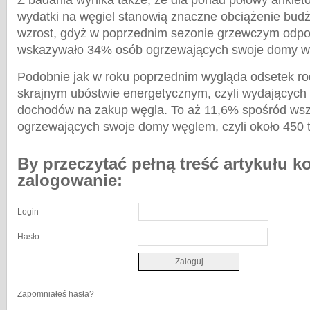
Z badania wynika także, że dla ponad połowy ankie
wydatki na węgiel stanowią znaczne obciążenie budż
wzrost, gdyż w poprzednim sezonie grzewczym odpo
wskazywało 34% osób ogrzewających swoje domy w
Podobnie jak w roku poprzednim wygląda odsetek r
skrajnym ubóstwie energetycznym, czyli wydających 
dochodów na zakup węgla. To aż 11,6% spośród wsz
ogrzewających swoje domy węglem, czyli około 450 t
By przeczytać pełną treść artykułu k
zalogowanie:
Login
Hasło
Zapomniałeś hasła?