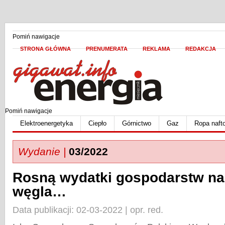
Pomiń nawigacje
STRONA GŁÓWNA
PRENUMERATA
REKLAMA
REDAKCJA
Pomiń nawigacje
Elektroenergetyka
Ciepło
Górnictwo
Gaz
Ropa naft
Wydanie |
03/2022
Rosną wydatki gospodarstw na
węgla…
Data publikacji: 02-03-2022 | opr. red.