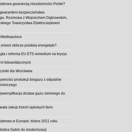
iatrowa gwarancją niezależności Polski?
 gwarantem bezpieczeństwa
ego. Rozmowa z Wojciechem Dąbrowskim,
skiego Towarzystwa Elektrociepłowni
 Wielkopolsce
 zmieni oblicze polskiej energetyki?
la i reforma EU ETS remedium na kryzys
rm fotowoltaicznych
iczniki dla Wrocławia
tywności produkcji biogazu z odpadów
rolniczego
ywersyfikacja dostaw gazu ziemnego do
owała zakup trzech lądowych farm
iatrowa w Europie: bilans 2021 roku
Wodna Gubin do modernizacji