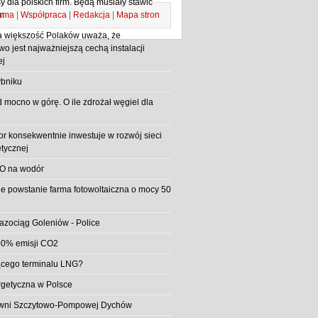
 dla polskich firm. Będą musiały stawić
ama
|
Współpraca
|
Redakcja
|
Mapa stron
m
 większość Polaków uważa, że
o jest najważniejszą cechą instalacji
ej
bniku
d mocno w górę. O ile zdrożał węgiel dla
or konsekwentnie inwestuje w rozwój sieci
etycznej
O na wodór
e powstanie farma fotowoltaiczna o mocy 50
azociąg Goleniów - Police
0% emisji CO2
jącego terminalu LNG?
rgetyczna w Polsce
rowni Szczytowo-Pompowej Dychów