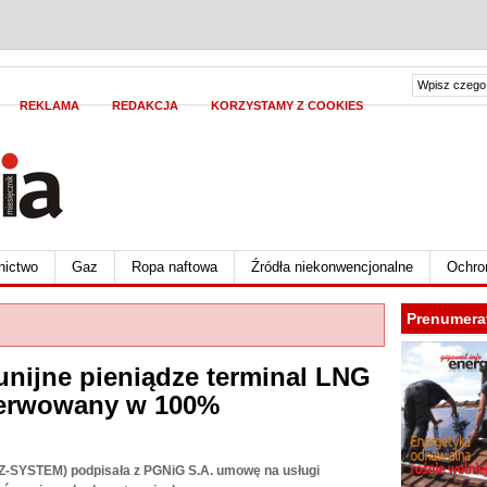
REKLAMA
REDAKCJA
KORZYSTAMY Z COOKIES
nictwo
Gaz
Ropa naftowa
Źródła niekonwencjonalne
Ochro
Prenumera
ijne pieniądze terminal LNG
zerwowany w 100%
AZ-SYSTEM) podpisała z PGNiG S.A. umowę na usługi