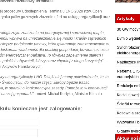
kończeniu rozbudowy terminalu.
nej procedury Udostępnienia Terminalu LNG 2020 (tzw. Open
rynku paliw gazowych złożenie ofert na usługę regazyfikacji oraz
Artykuły
30 GW mocy f
trategicznym znaczeniu na energetycznej i surowcowej mapie
pniu wpływa na uniezależnienie się Polski i krajów sąsiednich
Dym o węgiel
isiejsze podpisanie umowy, która gwarantuje zarezerwowanie w
Synchrofazor
 doskonała wiadomość dla polskiej gospodarki, bowiem oznacza
elektroenerg
ści energetycznej państwa. To również zapewnienie stałych i
polskich obywateli, którzy coraz chętniej z niego korzystają"
-
Najdłuższe li
ter Aktywów Państwowych.
Reforma ETS: 
wy na regazyfikację LNG. Dzięki niej mamy potwierdzenie, że za
europejskich
winoujściu, do naszej części Europy będzie trafiać
Redukcja emi
a, w oparciu o konkurencyjne zasady. Pomoże to w kontynuacji
j naszej gospodarki
" - mówi Michał Kurtyka, Minister Klimatu.
Kocioł nowej 
Ścieżki rozwo
ykułu konieczne jest zalogowanie:
Kotłownia sz
Wyzwania i b
Giganty hydr
Aktualnoś