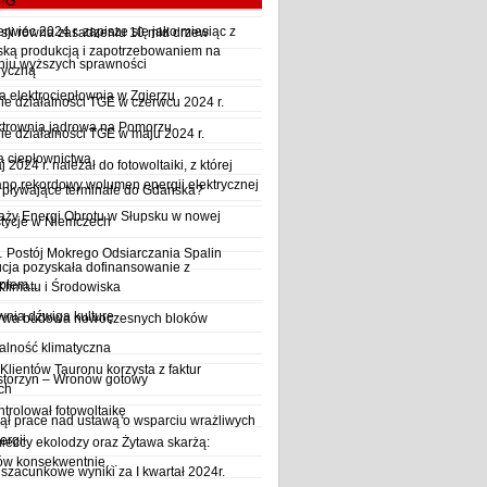
LPG
wiec 2024 r. zapisze się jako miesiąc z
sji równa zasadzeniu 10 mld drzew
ską produkcją i zapotrzebowaniem na
iu wyższych sprawności
ryczną
a elektrociepłownia w Zgierzu
 działalności TGE w czerwcu 2024 r.
ktrownia jądrowa na Pomorzu
 działalności TGE w maju 2024 r.
a ciepłownictwa
2024 r. należał do fotowoltaiki, z której
o rekordowy wolumen energii elektrycznej
y pływające terminale do Gdańska?
aży Energi Obrotu w Słupsku w nowej
stycje w Niemczech
Postój Mokrego Odsiarczania Spalin
cja pozyskała dofinansowanie z
płem...
Klimatu i Środowiska
wnia dźwiga kulturę
trwa budowa nowoczesnych bloków
alność klimatyczna
Klientów Tauronu korzysta z faktur
storzyn – Wronów gotowy
ch
rolował fotowoltaikę
ął prace nad ustawą o wsparciu wrażliwych
ergii
ieccy ekolodzy oraz Żytawa skarżą:
rów konsekwentnie…
szacunkowe wyniki za I kwartał 2024r.