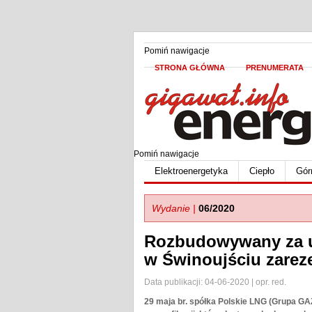
Pomiń nawigacje
STRONA GŁÓWNA
PRENUMERATA
Pomiń nawigacje
Elektroenergetyka
Ciepło
Gór
Wydanie |
06/2020
Rozbudowywany za un
w Świnoujściu zare
Data publikacji: 04-06-2020 | opr. red.
29 maja br. spółka Polskie LNG (Grupa G