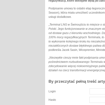
regazyfikacji, które dostępne będą po za
Podpisanie umowy to ostatni etap tegorocz
Season), która miała umożliwić uczestnikom 
usługi dodatkowe.
„
Terminal LNG w Świnoujściu to miejsce o s
Polski. Jego funkcjonowanie w znacznym sto
od dostaw gazu z kierunku wschodniego. Dz
100% mocy regazyfikacyjnych Terminala, to
to wykonanie kolejnego kroku ku niezależno
niezakłóconych dostaw błękitnego paliwa dla 
podkreśla Jacek Sasin, Wicepremier, Minis
„
Niezwykle cieszy mnie fakt podpisania umo
pośrednictwem rozbudowanego Terminalu w Ś
zdecydowanie więcej niskoemisyjnego paliw
działań na rzecz transformacji energetyczne
By przeczytać pełną treść art
Login
Hasło