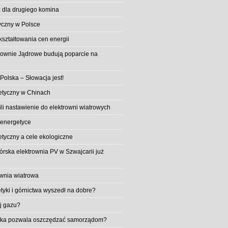
 dla drugiego komina
yczny w Polsce
ształtowania cen energii
trownie Jądrowe budują poparcie na
 Polska – Słowacja jest!
etyczny w Chinach
li nastawienie do elektrowni wiatrowych
 energetyce
etyczny a cele ekologiczne
rska elektrownia PV w Szwajcarii już
wnia wiatrowa
tyki i górnictwa wyszedł na dobre?
ej gazu?
aika pozwala oszczędzać samorządom?