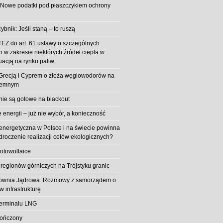
 Nowe podatki pod płaszczykiem ochrony
ybnik: Jeśli staną – to ruszą
EZ do art. 61 ustawy o szczególnych
 w zakresie niektórych źródeł ciepła w
uacją na rynku paliw
z Grecją i Cyprem o złoża węglowodorów na
iemnym
 nie są gotowe na blackout
energii – już nie wybór, a konieczność
 energetyczna w Polsce i na świecie powinna
roczenie realizacji celów ekologicznych?
fotowoltaice
 regionów górniczych na Trójstyku granic
rownia Jądrowa: Rozmowy z samorządem o
w infrastrukturę
erminalu LNG
kończony