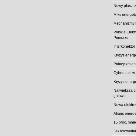
Nowy płaszcz
Miks energet
Mechanizmy k
Polskie Elek
Pomorzu
Interkonektor
Kryzys energ
Polacy zmieni
Cyberataki w
Kryzys energ
Największa gó
gotowa
Nowa elektro
Alians energe
15 proc. mni
Jak fotowolt