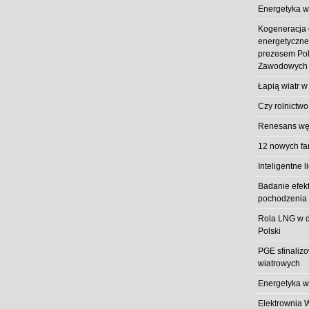
Energetyka w
Kogeneracja
energetyczn
prezesem Pol
Zawodowych
Łapią wiatr w
Czy rolnictwo
Renesans węg
12 nowych fa
Inteligentne l
Badanie efek
pochodzenia 
Rola LNG w d
Polski
PGE sfinaliz
wiatrowych
Energetyka w
Elektrownia 