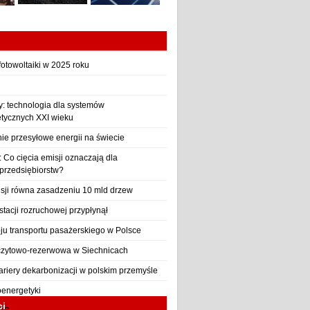
otowoltaiki w 2025 roku
y: technologia dla systemów
etycznych XXI wieku
nie przesyłowe energii na świecie
Co cięcia emisji oznaczają dla
 przedsiębiorstw?
sji równa zasadzeniu 10 mld drzew
stacji rozruchowej przypłynął
ju transportu pasażerskiego w Polsce
czytowo-rezerwowa w Siechnicach
ariery dekarbonizacji w polskim przemyśle
oenergetyki
ci