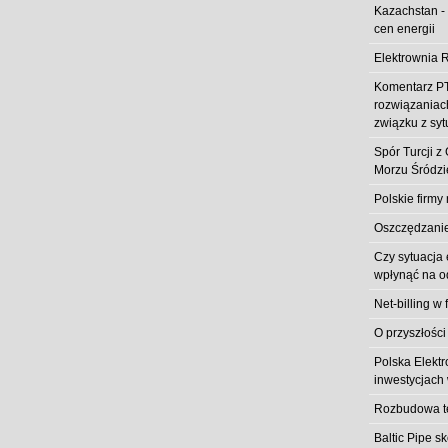
Kazachstan -
cen energii
Elektrownia R
Komentarz PT
rozwiązaniach
związku z syt
Spór Turcji 
Morzu Śródz
Polskie firmy
Oszczędzanie 
Czy sytuacja
wpłynąć na od
Net-billing w 
O przyszłości
Polska Elekt
inwestycjach 
Rozbudowa t
Baltic Pipe s