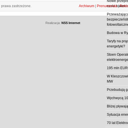
Nowe przepisy
e prawa zastrzeżone.
Archiwum
|
Prenumerata
|
Rekl
czoła hakero
Przeważająca
bezpieczeństw
Realizacja:
NSS Internet
fotowoltaiczn
Budowa w Ry
Taryfy na prą
energetyki?
Stoen Operat
elektroenerg
195 mln EUR
W Kleszczowi
MW
Przebudują g
Wychwycą 10
Bliżej pływa
Sytuacja ene
70 lat Elekt