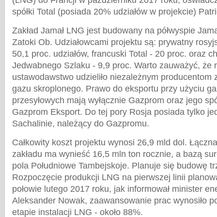
(LNG) do Francji w październiku 2017 roku, oświadczy
spółki Total (posiada 20% udziałów w projekcie) Patr
Zakład Jamał LNG jest budowany na półwyspie Jama
Zatoki Ob. Udziałowcami projektu są: prywatny rosyj
50,1 proc. udziałów, francuski Total - 20 proc. oraz 
Jedwabnego Szlaku - 9,9 proc. Warto zauważyć, że r
ustawodawstwo udzieliło niezależnym producentom 
gazu skroplonego. Prawo do eksportu przy użyciu g
przesyłowych mają wyłącznie Gazprom oraz jego spó
Gazprom Eksport. Do tej pory Rosja posiada tylko j
Sachalinie, należący do Gazpromu.
Całkowity koszt projektu wynosi 26,9 mld dol. Łąc
zakładu ma wynieść 16,5 mln ton rocznie, a bazą s
pola Południowe Tambejskoje. Planuje się budowę trze
Rozpoczęcie produkcji LNG na pierwszej linii planow
połowie lutego 2017 roku, jak informował minister ene
Aleksander Nowak, zaawansowanie prac wynosiło po
etapie instalacji LNG - około 88%.