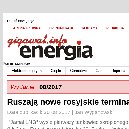
Pomiń nawigacje
STRONA GŁÓWNA
PRENUMERATA
REKLAMA
REDAKCJA
Pomiń nawigacje
Elektroenergetyka
Ciepło
Górnictwo
Gaz
Ropa naft
Wydanie |
08/2017
Ruszają nowe rosyjskie termin
Data publikacji: 30-08-2017 | Jan Wyganowski
"Jamał LNG" wyśle pierwszy tankowiec skroploneg