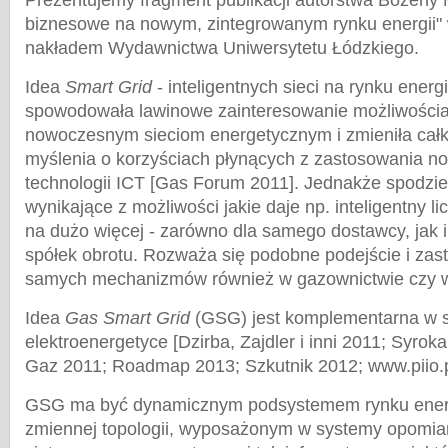
Prezentujemy fragment publikacji autorstwa Bożeny 
biznesowe na nowym, zintegrowanym rynku energii"
nakładem Wydawnictwa Uniwersytetu Łódzkiego.
Idea
Smart Grid
- inteligentnych sieci na rynku energi
spowodowała lawinowe zainteresowanie możliwościam
nowoczesnym sieciom energetycznym i zmieniła cał
myślenia o korzyściach płynących z zastosowania 
technologii ICT [Gas Forum 2011]. Jednakże spodzie
wynikające z możliwości jakie daje np. inteligentny l
na dużo więcej - zarówno dla samego dostawcy, jak i 
spółek obrotu. Rozważa się podobne podejście i zas
samych mechanizmów również w gazownictwie czy w 
Idea
Gas Smart Grid
(GSG) jest komplementarna w 
elektroenergetyce [Dzirba, Zajdler i inni 2011; Syro
Gaz 2011; Roadmap 2013; Szkutnik 2012; www.piio.p
GSG ma być dynamicznym podsystemem rynku energi
zmiennej topologii, wyposażonym w systemy opomiar