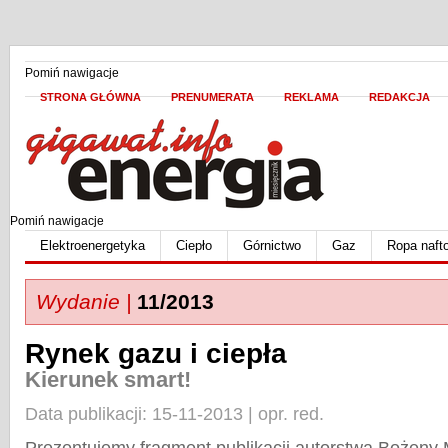
Pomiń nawigacje
STRONA GŁÓWNA
PRENUMERATA
REKLAMA
REDAKCJA
Pomiń nawigacje
Elektroenergetyka
Ciepło
Górnictwo
Gaz
Ropa naft
Wydanie |
11/2013
Rynek gazu i ciepła
Kierunek smart!
Data publikacji: 15-11-2013 | opr. red.