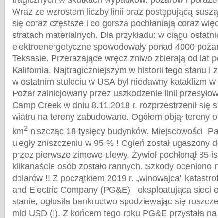
tragicznych w skutkach wypadków: pożarów i poraże
Wraz ze wzrostem liczby linii oraz postępującą suszą
się coraz częstsze i co gorsza pochłaniają coraz więc
stratach materialnych. Dla przykładu: w ciągu ostatnic
elektroenergetyczne spowodowały ponad 4000 poża
Teksasie. Przerażające wręcz żniwo zbierają od lat p
Kalifornia. Najtragiczniejszym w historii tego stanu 
w ostatnim stuleciu w USA był niedawny kataklizm w 
Pożar zainicjowany przez uszkodzenie linii przesyłow
Camp Creek w dniu 8.11.2018 r. rozprzestrzenił się
wiatru na tereny zabudowane. Ogółem objął tereny o
2
km
niszcząc 18 tysięcy budynków. Miejscowości P
uległy zniszczeniu w 95 % ! Ogień został ugaszony d
przez pierwsze zimowe ulewy. Żywioł pochłonął 85 ist
kilkanaście osób zostało rannych. Szkody oceniono n
dolarów !! Z początkiem 2019 r. „winowajca" katastrof
and Electric Company (PG&E) eksploatująca sieci e
stanie, ogłosiła bankructwo spodziewając się roszcz
mld USD (!). Z końcem tego roku PG&E przystała n