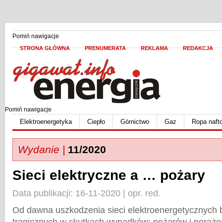
Pomiń nawigacje
STRONA GŁÓWNA
PRENUMERATA
REKLAMA
REDAKCJA
Pomiń nawigacje
Elektroenergetyka
Ciepło
Górnictwo
Gaz
Ropa naft
Wydanie |
11/2020
Sieci elektryczne a … pożary
Data publikacji: 16-11-2020 | opr. red.
Od dawna uszkodzenia sieci elektroenergetycznych 