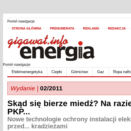
Pomiń nawigacje
STRONA GŁÓWNA
PRENUMERATA
REKLAMA
REDAKCJA
Pomiń nawigacje
Elektroenergetyka
Ciepło
Górnictwo
Gaz
Ropa naft
Wydanie |
02/2011
Skąd się bierze miedź? Na razi
PKP...
Nowe technologie ochrony instalacji ele
przed... kradzieżami