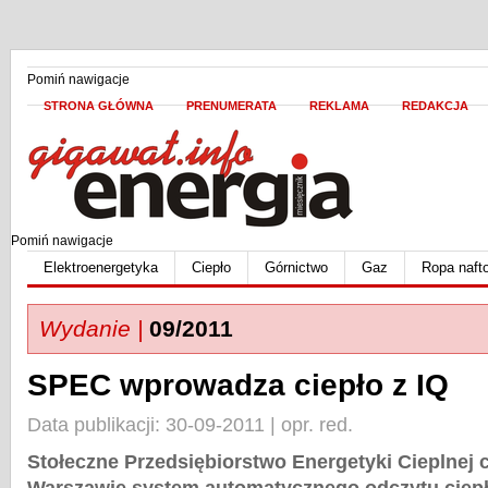
Pomiń nawigacje
STRONA GŁÓWNA
PRENUMERATA
REKLAMA
REDAKCJA
Pomiń nawigacje
Elektroenergetyka
Ciepło
Górnictwo
Gaz
Ropa naft
Wydanie |
09/2011
SPEC wprowadza ciepło z IQ
Data publikacji: 30-09-2011 | opr. red.
Stołeczne Przedsiębiorstwo Energetyki Cieplnej