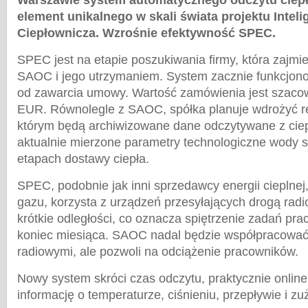
Warszawie system automatycznego odczytu ciepł
element unikalnego w skali świata projektu Inteli
Ciepłownicza. Wzrośnie efektywność SPEC.
SPEC jest na etapie poszukiwania firmy, która zajmi
SAOC i jego utrzymaniem. System zacznie funkcjono
od zawarcia umowy. Wartość zamówienia jest szacow
EUR. Równolegle z SAOC, spółka planuje wdrożyć r
którym będą archiwizowane dane odczytywane z ciep
aktualnie mierzone parametry technologiczne wody s
etapach dostawy ciepła.
SPEC, podobnie jak inni sprzedawcy energii cieplnej,
gazu, korzysta z urządzeń przesyłających drogą radi
krótkie odległości, co oznacza spiętrzenie zadań pr
koniec miesiąca. SAOC nadal będzie współpracowa
radiowymi, ale pozwoli na odciążenie pracowników.
Nowy system skróci czas odczytu, praktycznie online
informację o temperaturze, ciśnieniu, przepływie i zuż