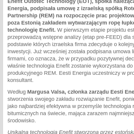
Enefit Outotec Technology (EOT), spółka należąc
Energia, podpisała umowę z izraelską spółką Ro
Partnership (REM) na rozpoczęcie prac projekt
poza Estonią zakładem wytwarzającym ropę łupk
technologię Enefit.
W pierwszym etapie projektu est
przeprowadzą wstępne analizy (etap pre-FEED) dla 
podstawie których izraelska firma zdecyduje o kolejny
inwestycji. Już wcześniej została podpisana umowa 
firmami, co oznacza, że w przypadku pozytywnej decyz
właśnie technologia Enefit zostanie wykorzystana do
produkcyjnego REM. Eesti Energia uczestniczy w pro
konsultant.
Według
Margusa Valsa, członka zarządu Eesti Ene
stworzenia swojego zakładu rozwiązanie Enefit, pon
jako najbardziej efektywna w przemyśle technologia r
bitumicznych na świecie, mająca zarazem najmniejs
środowisko.
Unikalna technologia Enefit stworzona przez estońsk