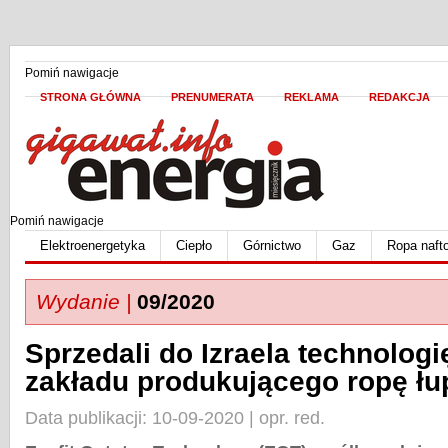
Pomiń nawigacje
STRONA GŁÓWNA
PRENUMERATA
REKLAMA
REDAKCJA
Pomiń nawigacje
Elektroenergetyka
Ciepło
Górnictwo
Gaz
Ropa naft
Wydanie |
09/2020
Sprzedali do Izraela technolog
zakładu produkującego ropę ł
Data publikacji: 10-09-2020 | opr. red.