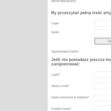
demonstracyjnych.
By przeczytać pełną treść art
Login
Hasło
Zapomniałeś hasła?
Jeśli nie posiadasz jeszcze k
zarejestrować:
Login
*
Adres e-mail
*
Hasło
(minimum 8 znaków)
*
Powtórz hasło
*