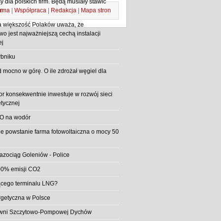
 dla polskich firm. Będą musiały stawić
ama
|
Współpraca
|
Redakcja
|
Mapa stron
m
 większość Polaków uważa, że
o jest najważniejszą cechą instalacji
ej
bniku
d mocno w górę. O ile zdrożał węgiel dla
or konsekwentnie inwestuje w rozwój sieci
etycznej
O na wodór
e powstanie farma fotowoltaiczna o mocy 50
azociąg Goleniów - Police
0% emisji CO2
jącego terminalu LNG?
rgetyczna w Polsce
rowni Szczytowo-Pompowej Dychów