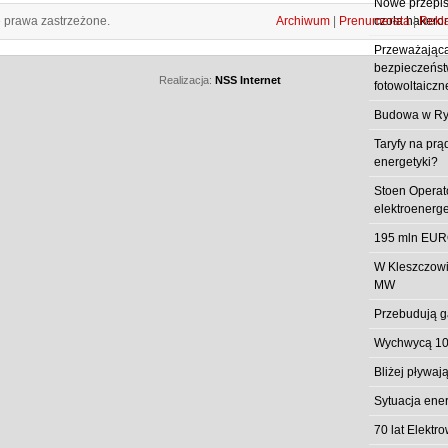
Nowe przepisy
e prawa zastrzeżone.
Archiwum
|
Prenumerata
|
Rekl
czoła hakero
Przeważająca
bezpieczeństw
Realizacja:
NSS Internet
fotowoltaiczn
Budowa w Ry
Taryfy na prą
energetyki?
Stoen Operat
elektroenerg
195 mln EUR
W Kleszczowi
MW
Przebudują g
Wychwycą 10
Bliżej pływa
Sytuacja ene
70 lat Elekt