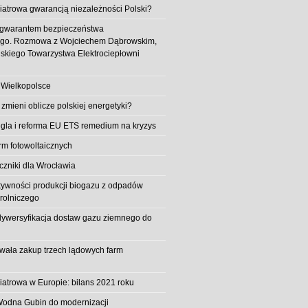
iatrowa gwarancją niezależności Polski?
 gwarantem bezpieczeństwa
ego. Rozmowa z Wojciechem Dąbrowskim,
skiego Towarzystwa Elektrociepłowni
 Wielkopolsce
 zmieni oblicze polskiej energetyki?
la i reforma EU ETS remedium na kryzys
rm fotowoltaicznych
iczniki dla Wrocławia
tywności produkcji biogazu z odpadów
rolniczego
ywersyfikacja dostaw gazu ziemnego do
owała zakup trzech lądowych farm
iatrowa w Europie: bilans 2021 roku
Wodna Gubin do modernizacji