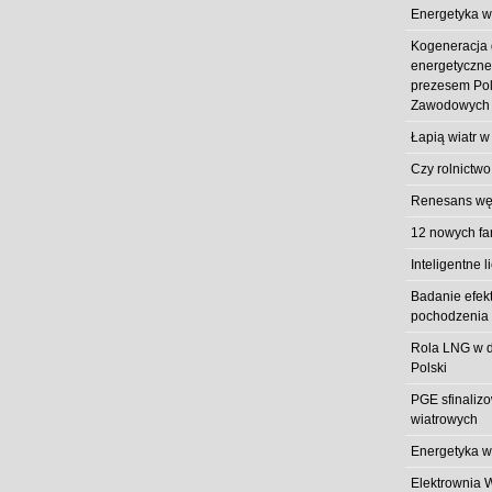
Energetyka w
Kogeneracja
energetyczn
prezesem Pol
Zawodowych
Łapią wiatr w
Czy rolnictwo
Renesans węg
12 nowych fa
Inteligentne l
Badanie efek
pochodzenia 
Rola LNG w d
Polski
PGE sfinaliz
wiatrowych
Energetyka w
Elektrownia 