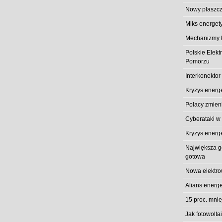
Nowy płaszcz
Miks energet
Mechanizmy k
Polskie Elek
Pomorzu
Interkonektor
Kryzys energ
Polacy zmieni
Cyberataki w
Kryzys energ
Największa gó
gotowa
Nowa elektro
Alians energe
15 proc. mni
Jak fotowolt