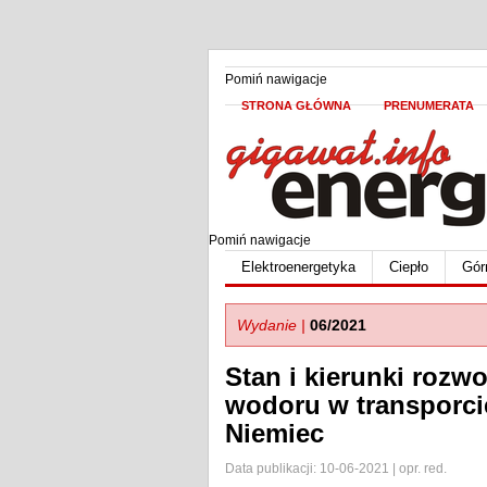
Pomiń nawigacje
STRONA GŁÓWNA
PRENUMERATA
Pomiń nawigacje
Elektroenergetyka
Ciepło
Gór
Wydanie |
06/2021
Stan i kierunki rozw
wodoru w transporci
Niemiec
Data publikacji: 10-06-2021 | opr. red.