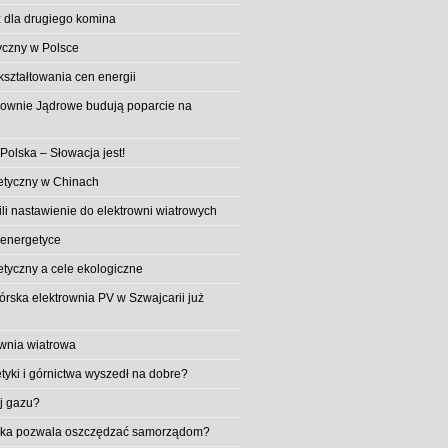
 dla drugiego komina
yczny w Polsce
ształtowania cen energii
trownie Jądrowe budują poparcie na
 Polska – Słowacja jest!
etyczny w Chinach
li nastawienie do elektrowni wiatrowych
 energetyce
etyczny a cele ekologiczne
rska elektrownia PV w Szwajcarii już
wnia wiatrowa
tyki i górnictwa wyszedł na dobre?
ej gazu?
aika pozwala oszczędzać samorządom?