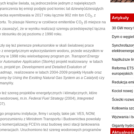
ych krajów świata, są jednocześnie jednym z największych
raniczenia tej emisji podjęto pod koniec lat dziewięćdziesiątych
iecka wyemitowała w 2017 roku łącznie 902 mln ton CO
, z
2
Artykuły
portu. To plasuje Niemcy w czołówce emitentów CO
(6 miejsce na
2
30 GW mocy f
k zauważyć, że w wyniku realizacji szeregu przedsięwzięć łączna
 stosunku do jej poziomu z 1990 roku.
Dym o węgiel
 się też pierwsze prekursorskie w skali światowej prace
Synchrofazor
ne z energetycznym wykorzystaniem wodoru, przede wszystkim w
elektroenerg
ony w 1998 roku wieloetapowy program pn.
Transport Energy
Najdłuższe li
r Automative Application
(StorHy) projekt realizowany w latach
 projekt pn.
Development and Detailed Evalution of
Reforma ETS: 
oadmap
, realizowane w latach 2004-2009 projekty Hysafe oraz
europejskich
omy by Using the Exsiting Natural Gas System as a Catalyst
) czy
Redukcja emi
rmanyHy.
Kocioł nowej 
też szereg projektów energetycznych i klimatycznych, które
 wodorowej, m.in.
Federal Fuel Strategy
(2004),
Integreted
Ścieżki rozwo
07).
Kotłownia sz
 programu instytucje, firmy i urzędy, takie jak: VES, NOW,
Wyzwania i b
 w porozumieniu z Ministrem Transportu i Budownictwa powołały
iono komercjalizację FCEVs oraz budowę sieci stacji tankowania
Giganty hydr
glomeracjach. Uruchomiono też szereg wodorowych programów
Aktualnoś