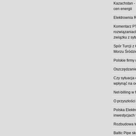
Kazachstan -
cen energii
Elektrownia R
Komentarz PT
rozwiązaniach
związku z syt
Spór Turcji 
Morzu Śródz
Polskie firmy
Oszczędzanie 
Czy sytuacja
wpłynąć na od
Net-billing w 
O przyszłości
Polska Elekt
inwestycjach 
Rozbudowa t
Baltic Pipe s