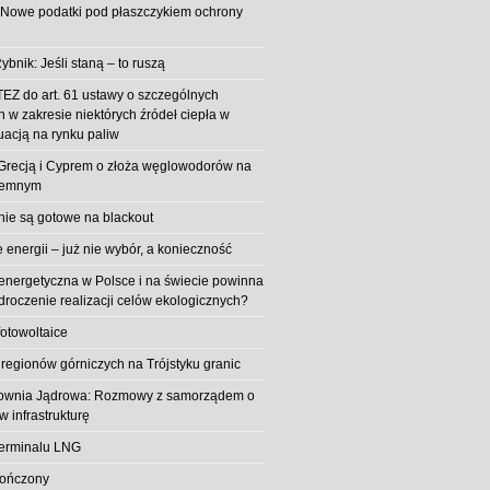
 Nowe podatki pod płaszczykiem ochrony
ybnik: Jeśli staną – to ruszą
EZ do art. 61 ustawy o szczególnych
 w zakresie niektórych źródeł ciepła w
uacją na rynku paliw
z Grecją i Cyprem o złoża węglowodorów na
iemnym
 nie są gotowe na blackout
energii – już nie wybór, a konieczność
 energetyczna w Polsce i na świecie powinna
roczenie realizacji celów ekologicznych?
fotowoltaice
 regionów górniczych na Trójstyku granic
rownia Jądrowa: Rozmowy z samorządem o
w infrastrukturę
erminalu LNG
kończony