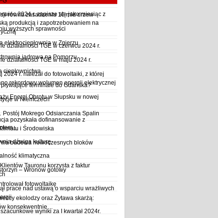
LPG
wiec 2024 r. zapisze się jako miesiąc z
sji równa zasadzeniu 10 mld drzew
ską produkcją i zapotrzebowaniem na
iu wyższych sprawności
ryczną
a elektrociepłownia w Zgierzu
 działalności TGE w czerwcu 2024 r.
ktrownia jądrowa na Pomorzu
 działalności TGE w maju 2024 r.
a ciepłownictwa
2024 r. należał do fotowoltaiki, z której
o rekordowy wolumen energii elektrycznej
y pływające terminale do Gdańska?
aży Energi Obrotu w Słupsku w nowej
stycje w Niemczech
Postój Mokrego Odsiarczania Spalin
cja pozyskała dofinansowanie z
płem...
Klimatu i Środowiska
wnia dźwiga kulturę
trwa budowa nowoczesnych bloków
alność klimatyczna
Klientów Tauronu korzysta z faktur
storzyn – Wronów gotowy
ch
rolował fotowoltaikę
ął prace nad ustawą o wsparciu wrażliwych
ergii
ieccy ekolodzy oraz Żytawa skarżą:
rów konsekwentnie…
szacunkowe wyniki za I kwartał 2024r.