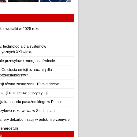
otowoltaiki w 2025 roku
y: technologia dla systemów
etycznych XXI wieku
nie przesyłowe energii na świecie
Co cięcia emisji oznaczają dla
 przedsiębiorstw?
sji równa zasadzeniu 10 mld drzew
stacji rozruchowej przypłynął
ju transportu pasażerskiego w Polsce
czytowo-rezerwowa w Siechnicach
ariery dekarbonizacji w polskim przemyśle
oenergetyki
ci