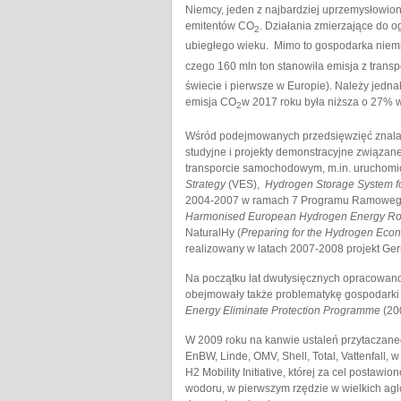
Niemcy, jeden z najbardziej uprzemysłowion
emitentów CO
. Działania zmierzające do og
2
ubiegłego wieku. Mimo to gospodarka niem
czego 160 mln ton stanowiła emisja z trans
świecie i pierwsze w Europie). Należy jedna
emisja CO
w 2017 roku była niższa o 27% w
2
Wśród podejmowanych przedsięwzięć znalazły
studyjne i projekty demonstracyjne związa
transporcie samochodowym, m.in. uruchomi
Strategy
(VES),
Hydrogen Storage System fo
2004-2007 w ramach 7 Programu Ramowego,
Harmonised European Hydrogen Energy R
NaturalHy (
Preparing for the Hydrogen Econ
realizowany w latach 2007-2008 projekt Ge
Na początku lat dwutysięcznych opracowano 
obejmowały także problematykę gospodarki
Energy Eliminate Protection Programme
(20
W 2009 roku na kanwie ustaleń przytaczanego
EnBW, Linde, OMV, Shell, Total, Vattenfall,
H2 Mobility Initiative, której za cel postaw
wodoru, w pierwszym rzędzie w wielkich a