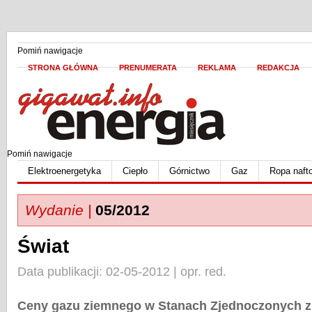
Pomiń nawigacje
STRONA GŁÓWNA
PRENUMERATA
REKLAMA
REDAKCJA
Pomiń nawigacje
Elektroenergetyka
Ciepło
Górnictwo
Gaz
Ropa naft
Wydanie |
05/2012
Świat
Data publikacji: 02-05-2012 | opr. red.
Ceny gazu ziemnego w Stanach Zjednoczonych zb