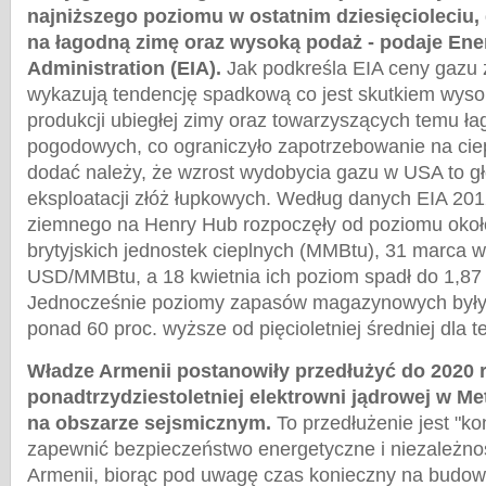
najniższego poziomu w ostatnim dziesięcioleciu,
na łagodną zimę oraz wysoką podaż - podaje Ene
Administration (EIA).
Jak podkreśla EIA ceny gazu
wykazują tendencję spadkową co jest skutkiem wys
produkcji ubiegłej zimy oraz towarzyszących temu 
pogodowych, co ograniczyło zapotrzebowanie na cie
dodać należy, że wzrost wydobycia gazu w USA to gł
eksploatacji złóż łupkowych. Według danych EIA 201
ziemnego na Henry Hub rozpoczęły od poziomu okoł
brytyjskich jednostek cieplnych (MMBtu), 31 marca wy
USD/MMBtu, a 18 kwietnia ich poziom spadł do 1,
Jednocześnie poziomy zapasów magazynowych były 
ponad 60 proc. wyższe od pięcioletniej średniej dla t
Władze Armenii postanowiły przedłużyć do 2020 
ponadtrzydziestoletniej elektrowni jądrowej w M
na obszarze sejsmicznym.
To przedłużenie jest "ko
zapewnić bezpieczeństwo energetyczne i niezależno
Armenii, biorąc pod uwagę czas konieczny na budow