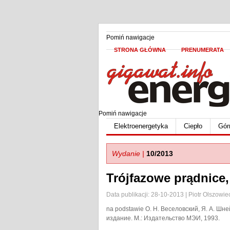
Pomiń nawigacje
STRONA GŁÓWNA
PRENUMERATA
Pomiń nawigacje
Elektroenergetyka
Ciepło
Gór
Wydanie |
10/2013
Trójfazowe prądnice,
Data publikacji: 28-10-2013 | Piotr Olszowie
na podstawie О. Н. Веселовский, Я. А. Шне
издание. М.: Издательство МЭИ, 1993.