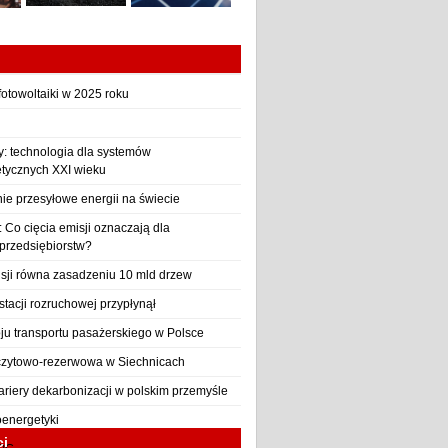
otowoltaiki w 2025 roku
y: technologia dla systemów
etycznych XXI wieku
nie przesyłowe energii na świecie
Co cięcia emisji oznaczają dla
 przedsiębiorstw?
sji równa zasadzeniu 10 mld drzew
stacji rozruchowej przypłynął
ju transportu pasażerskiego w Polsce
czytowo-rezerwowa w Siechnicach
ariery dekarbonizacji w polskim przemyśle
oenergetyki
ci