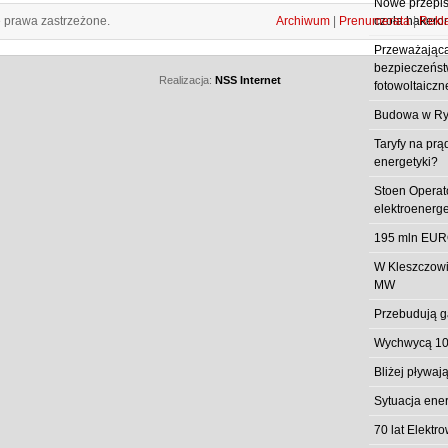
Nowe przepisy
e prawa zastrzeżone.
Archiwum
|
Prenumerata
|
Rekl
czoła hakero
Przeważająca
bezpieczeństw
Realizacja:
NSS Internet
fotowoltaiczn
Budowa w Ry
Taryfy na prą
energetyki?
Stoen Operat
elektroenerg
195 mln EUR
W Kleszczowi
MW
Przebudują g
Wychwycą 10
Bliżej pływa
Sytuacja ene
70 lat Elekt