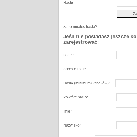
Hasło
Zapomniałeś hasła?
Jeśli nie posiadasz jeszcze k
zarejestrować:
Login
*
Adres e-mail
*
Hasło
(minimum 8 znaków)
*
Powtórz hasło
*
Imię
*
Nazwisko
*