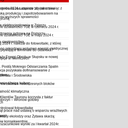
LPG
wiec 2024 r. zapisze się jako miesiąc z
sji równa zasadzeniu 10 mld drzew
ską produkcją i zapotrzebowaniem na
iu wyższych sprawności
ryczną
a elektrociepłownia w Zgierzu
 działalności TGE w czerwcu 2024 r.
ktrownia jądrowa na Pomorzu
 działalności TGE w maju 2024 r.
a ciepłownictwa
2024 r. należał do fotowoltaiki, z której
o rekordowy wolumen energii elektrycznej
y pływające terminale do Gdańska?
aży Energi Obrotu w Słupsku w nowej
stycje w Niemczech
Postój Mokrego Odsiarczania Spalin
cja pozyskała dofinansowanie z
płem...
Klimatu i Środowiska
wnia dźwiga kulturę
trwa budowa nowoczesnych bloków
alność klimatyczna
Klientów Tauronu korzysta z faktur
storzyn – Wronów gotowy
ch
rolował fotowoltaikę
ął prace nad ustawą o wsparciu wrażliwych
ergii
ieccy ekolodzy oraz Żytawa skarżą:
rów konsekwentnie…
szacunkowe wyniki za I kwartał 2024r.