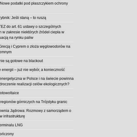
 Nowe podatki pod płaszczykiem ochrony
ybnik: Jeśli staną – to ruszą
EZ do art. 61 ustawy o szczególnych
 w zakresie niektórych źródeł ciepła w
uacją na rynku paliw
z Grecją i Cyprem o złoża węglowodorów na
iemnym
 nie są gotowe na blackout
energii – już nie wybór, a konieczność
 energetyczna w Polsce i na świecie powinna
roczenie realizacji celów ekologicznych?
fotowoltaice
 regionów górniczych na Trójstyku granic
rownia Jądrowa: Rozmowy z samorządem o
w infrastrukturę
erminalu LNG
kończony