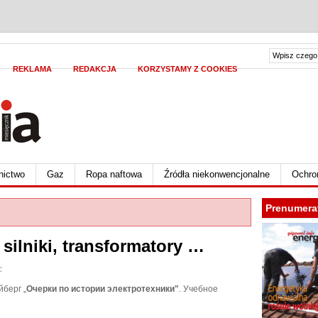
REKLAMA
REDAKCJA
KORZYSTAMY Z COOKIES
nictwo
Gaz
Ropa naftowa
Źródła niekonwencjonalne
Ochro
Prenumera
 silniki, transformatory …
c
йберг „
Очерки по истории электротехники"
. Учебное