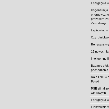
Energetyka w
Kogeneracja
energetyczn
prezesem Pol
Zawodowych
Łapią wiatr w
Czy rolnictwo
Renesans węg
12 nowych fa
Inteligentne l
Badanie efek
pochodzenia 
Rola LNG w d
Polski
PGE sfinaliz
wiatrowych
Energetyka w
Elektrownia 