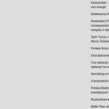
Kazachstan -
cen energii
Elektrownia R
Komentarz PT
rozwiązaniach
związku z syt
Spór Turcji 
Morzu Śródz
Polskie firmy
Oszczędzanie 
Czy sytuacja
wpłynąć na od
Net-billing w 
O przyszłości
Polska Elekt
inwestycjach 
Rozbudowa t
Baltic Pipe s