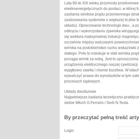
Lata 80-te XIX wieku przyniosły przełomowe
elektroenergetycznych do postaci, w której
zasilania silników prądu przemiennego (bra
zastosowania systemów o większej liczbie f
układu). Opracowanie technologii dwu-, a po
odkryciu i wykorzystaniu zjawiska wirując
się wektora maksymalnej indukcji magnetyc
szczelinie między walcowymi powierzchniami
wirnika na podobieństwo ruchu wskazówki z
stałego. Pole to indukuje w stali wirnika pr
pociąga wirnik za sobą. Jest to uproszczon
urządzenia elektrycznego naszej cywilizacji
wyjątkowo zawiła i równie burzliwa. W latach
wywalczyć prawa do wynalazków w tym zakre
procesach sądowych.
Układy dwufazowe
Najpełniejsze badania teoretyczno-praktycz
siebie Włoch G.Ferraris i Serb N.Tesla.
By przeczytać pełną treść art
Login