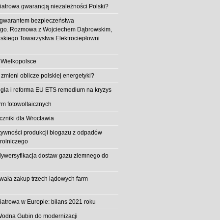
iatrowa gwarancją niezależności Polski?
 gwarantem bezpieczeństwa
ego. Rozmowa z Wojciechem Dąbrowskim,
skiego Towarzystwa Elektrociepłowni
 Wielkopolsce
 zmieni oblicze polskiej energetyki?
la i reforma EU ETS remedium na kryzys
rm fotowoltaicznych
iczniki dla Wrocławia
tywności produkcji biogazu z odpadów
rolniczego
ywersyfikacja dostaw gazu ziemnego do
owała zakup trzech lądowych farm
iatrowa w Europie: bilans 2021 roku
Wodna Gubin do modernizacji