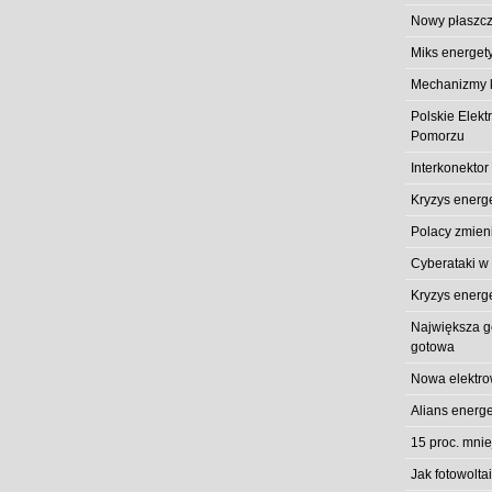
Nowy płaszcz
Miks energet
Mechanizmy k
Polskie Elek
Pomorzu
Interkonektor
Kryzys energ
Polacy zmieni
Cyberataki w
Kryzys energ
Największa gó
gotowa
Nowa elektro
Alians energe
15 proc. mni
Jak fotowolt