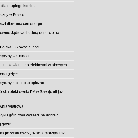
 dla drugiego komina
yczny w Polsce
ształtowania cen energii
trownie Jądrowe budują poparcie na
 Polska – Słowacja jest!
etyczny w Chinach
li nastawienie do elektrowni wiatrowych
 energetyce
etyczny a cele ekologiczne
rska elektrownia PV w Szwajcarii już
wnia wiatrowa
tyki i górnictwa wyszedł na dobre?
ej gazu?
aika pozwala oszczędzać samorządom?