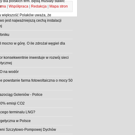
 dla polskich firm. Będą musiały stawić
ama
|
Współpraca
|
Redakcja
|
Mapa stron
m
 większość Polaków uważa, że
o jest najważniejszą cechą instalacji
ej
bniku
d mocno w górę. O ile zdrożał węgiel dla
or konsekwentnie inwestuje w rozwój sieci
etycznej
O na wodór
e powstanie farma fotowoltaiczna o mocy 50
azociąg Goleniów - Police
0% emisji CO2
jącego terminalu LNG?
rgetyczna w Polsce
rowni Szczytowo-Pompowej Dychów