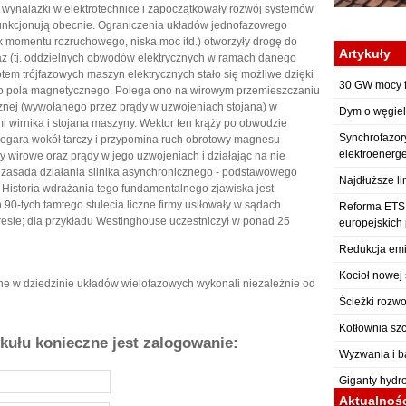
 wynalazki w elektrotechnice i zapoczątkowały rozwój systemów
 funkcjonują obecnie. Ograniczenia układów jednofazowego
k momentu rozruchowego, niska moc itd.) otworzyły drogę do
Artykuły
az (tj. oddzielnych obwodów elektrycznych w ramach danego
tem trójfazowych maszyn elektrycznych stało się możliwe dzięki
30 GW mocy f
ego pola magnetycznego. Polega ono na wirowym przemieszczaniu
znej (wywołanego przez prądy w uzwojeniach stojana) w
Dym o węgiel
 wirnika i stojana maszyny. Wektor ten krąży po obwodzie
Synchrofazor
egara wokół tarczy i przypomina ruch obrotowy magnesu
elektroenerg
ądy wirowe oraz prądy w jego uzwojeniach i działając na nie
a zasada działania silnika asynchronicznego - podstawowego
Najdłuższe li
. Historia wdrażania tego fundamentalnego zjawiska jest
 90-tych tamtego stulecia liczne firmy usiłowały w sądach
Reforma ETS: 
sie; dla przykładu Westinghouse uczestniczył w ponad 25
europejskich
Redukcja emi
Kocioł nowej 
ne w dziedzinie układów wielofazowych wykonali niezależnie od
Ścieżki rozwo
Kotłownia sz
ykułu konieczne jest zalogowanie:
Wyzwania i b
Giganty hydr
Aktualnoś