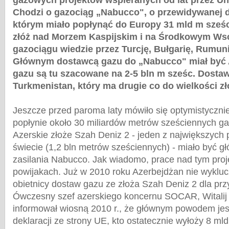
gazowych projektów wspieranych od lat przez Un
Chodzi o gazociąg „Nabucco", o przewidywanej 
którym miało popłynąć do Europy 31 mld m sześc
złóż nad Morzem Kaspijskim i na Środkowym Wsc
gazociągu wiedzie przez Turcję, Bułgarię, Rumuni
Głównym dostawcą gazu do „Nabucco" miał być 
gazu są tu szacowane na 2-5 bln m sześc. Dostaw
Turkmenistan, który ma drugie co do wielkości zł
Jeszcze przed paroma laty mówiło się optymistyczni
popłynie około 30 miliardów metrów sześciennych gaz
Azerskie złoże Szah Deniz 2 - jeden z największych
świecie (1,2 bln metrów sześciennych) - miało być 
zasilania Nabucco. Jak wiadomo, prace nad tym pro
powijakach. Już w 2010 roku Azerbejdżan nie wyklucz
obietnicy dostaw gazu ze złoża Szah Deniz 2 dla prz
Ówczesny szef azerskiego koncernu SOCAR, Witalij
informował wiosną 2010 r., że głównym powodem jes
deklaracji ze strony UE, kto ostatecznie wyłoży 8 mld