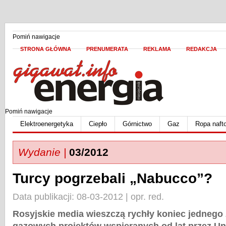
Pomiń nawigacje
STRONA GŁÓWNA
PRENUMERATA
REKLAMA
REDAKCJA
Pomiń nawigacje
Elektroenergetyka
Ciepło
Górnictwo
Gaz
Ropa naft
Wydanie |
03/2012
Turcy pogrzebali „Nabucco”?
Data publikacji: 08-03-2012 | opr. red.
Rosyjskie media wieszczą rychły koniec jednego 