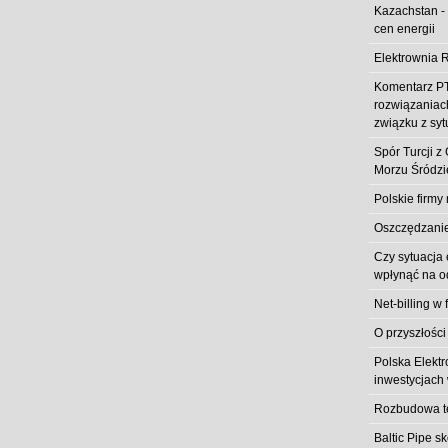
Kazachstan -
cen energii
Elektrownia R
Komentarz PT
rozwiązaniach
związku z syt
Spór Turcji 
Morzu Śródz
Polskie firmy
Oszczędzanie 
Czy sytuacja
wpłynąć na od
Net-billing w 
O przyszłości
Polska Elekt
inwestycjach 
Rozbudowa t
Baltic Pipe s