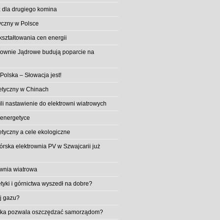
 dla drugiego komina
yczny w Polsce
ształtowania cen energii
trownie Jądrowe budują poparcie na
 Polska – Słowacja jest!
etyczny w Chinach
li nastawienie do elektrowni wiatrowych
 energetyce
etyczny a cele ekologiczne
rska elektrownia PV w Szwajcarii już
wnia wiatrowa
tyki i górnictwa wyszedł na dobre?
ej gazu?
aika pozwala oszczędzać samorządom?