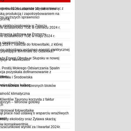
LPG
wiec 2024 r. zapisze się jako miesiąc z
sji równa zasadzeniu 10 mld drzew
ską produkcją i zapotrzebowaniem na
iu wyższych sprawności
ryczną
a elektrociepłownia w Zgierzu
 działalności TGE w czerwcu 2024 r.
ktrownia jądrowa na Pomorzu
 działalności TGE w maju 2024 r.
a ciepłownictwa
2024 r. należał do fotowoltaiki, z której
o rekordowy wolumen energii elektrycznej
y pływające terminale do Gdańska?
aży Energi Obrotu w Słupsku w nowej
stycje w Niemczech
Postój Mokrego Odsiarczania Spalin
cja pozyskała dofinansowanie z
płem...
Klimatu i Środowiska
wnia dźwiga kulturę
trwa budowa nowoczesnych bloków
alność klimatyczna
Klientów Tauronu korzysta z faktur
storzyn – Wronów gotowy
ch
rolował fotowoltaikę
ął prace nad ustawą o wsparciu wrażliwych
ergii
ieccy ekolodzy oraz Żytawa skarżą:
rów konsekwentnie…
szacunkowe wyniki za I kwartał 2024r.