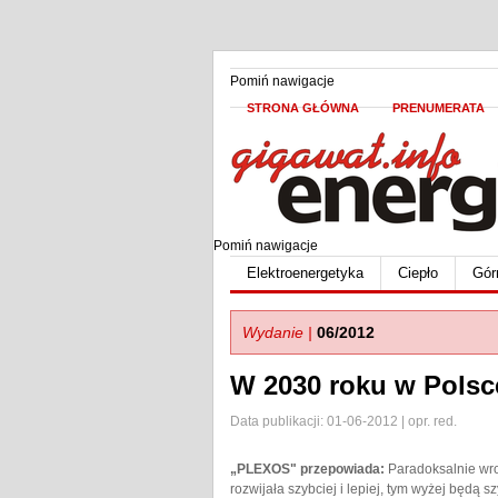
Pomiń nawigacje
STRONA GŁÓWNA
PRENUMERATA
Pomiń nawigacje
Elektroenergetyka
Ciepło
Gór
Wydanie |
06/2012
W 2030 roku w Polsce
Data publikacji: 01-06-2012 | opr. red.
„PLEXOS" przepowiada:
Paradoksalnie wro
rozwijała szybciej i lepiej, tym wyżej będą s