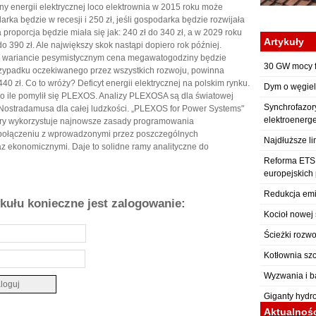
y energii elektrycznej loco elektrownia w 2015 roku może
arka będzie w recesji i 250 zł, jeśli gospodarka będzie rozwijała
roporcja będzie miała się jak: 240 zł do 340 zł, a w 2029 roku
Artykuły
 do 390 zł. Ale największy skok nastąpi dopiero rok później.
W wariancie pesymistycznym cena megawatogodziny będzie
30 GW mocy f
rzypadku oczekiwanego przez wszystkich rozwoju, powinna
0 zł. Co to wróży? Deficyt energii elektrycznej na polskim rynku.
Dym o węgiel
 o ile pomylił się PLEXOS. Analizy PLEXOSA są dla światowej
Synchrofazor
 Nostradamusa dla całej ludzkości. „PLEXOS for Power Systems"
elektroenerg
óry wykorzystuje najnowsze zasady programowania
połączeniu z wprowadzonymi przez poszczególnych
Najdłuższe li
z ekonomicznymi. Daje to solidne ramy analityczne do
Reforma ETS: 
europejskich
Redukcja emi
ykułu konieczne jest zalogowanie:
Kocioł nowej 
Ścieżki rozwo
Kotłownia sz
Wyzwania i b
Giganty hydr
Aktualnoś