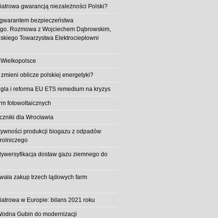
iatrowa gwarancją niezależności Polski?
 gwarantem bezpieczeństwa
ego. Rozmowa z Wojciechem Dąbrowskim,
skiego Towarzystwa Elektrociepłowni
 Wielkopolsce
 zmieni oblicze polskiej energetyki?
la i reforma EU ETS remedium na kryzys
rm fotowoltaicznych
iczniki dla Wrocławia
tywności produkcji biogazu z odpadów
rolniczego
ywersyfikacja dostaw gazu ziemnego do
owała zakup trzech lądowych farm
iatrowa w Europie: bilans 2021 roku
Wodna Gubin do modernizacji