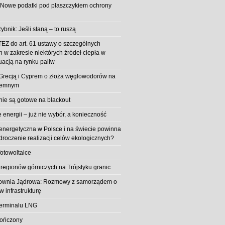
 Nowe podatki pod płaszczykiem ochrony
ybnik: Jeśli staną – to ruszą
EZ do art. 61 ustawy o szczególnych
 w zakresie niektórych źródeł ciepła w
uacją na rynku paliw
z Grecją i Cyprem o złoża węglowodorów na
iemnym
 nie są gotowe na blackout
energii – już nie wybór, a konieczność
 energetyczna w Polsce i na świecie powinna
roczenie realizacji celów ekologicznych?
fotowoltaice
 regionów górniczych na Trójstyku granic
rownia Jądrowa: Rozmowy z samorządem o
w infrastrukturę
erminalu LNG
kończony