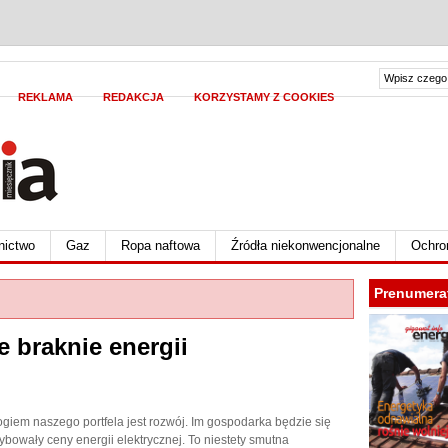
REKLAMA
REDAKCJA
KORZYSTAMY Z COOKIES
nictwo
Gaz
Ropa naftowa
Źródła niekonwencjonalne
Ochro
Prenumera
 braknie energii
giem naszego portfela jest rozwój. Im gospodarka będzie się
zybowały ceny energii elektrycznej. To niestety smutna