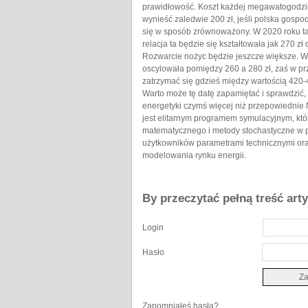
prawidłowość. Koszt każdej megawatogodzin
wynieść zaledwie 200 zł, jeśli polska gospod
się w sposób zrównoważony. W 2020 roku ta p
relacja ta będzie się kształtowała jak 270 zł
Rozwarcie nożyc będzie jeszcze większe. 
oscylowała pomiędzy 260 a 280 zł, zaś w p
zatrzymać się gdzieś między wartością 420-44
Warto może tę datę zapamiętać i sprawdzić,
energetyki czymś więcej niż przepowiednie
jest elitarnym programem symulacyjnym, kt
matematycznego i metody stochastyczne w 
użytkowników parametrami technicznymi ora
modelowania rynku energii.
By przeczytać pełną treść art
Login
Hasło
Zapomniałeś hasła?