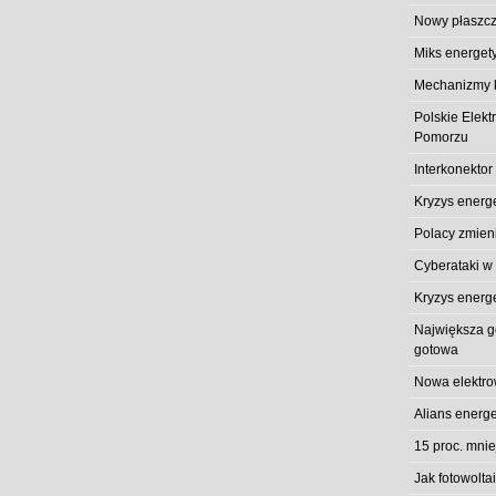
Nowy płaszcz
Miks energet
Mechanizmy k
Polskie Elek
Pomorzu
Interkonektor
Kryzys energ
Polacy zmieni
Cyberataki w
Kryzys energ
Największa gó
gotowa
Nowa elektro
Alians energe
15 proc. mni
Jak fotowolt