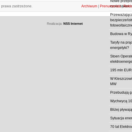
Nowe przepisy
e prawa zastrzeżone.
Archiwum
|
Prenumerata
|
Rekl
czoła hakero
Przeważająca
bezpieczeństw
Realizacja:
NSS Internet
fotowoltaiczn
Budowa w Ry
Taryfy na prą
energetyki?
Stoen Operat
elektroenerg
195 mln EUR
W Kleszczowi
MW
Przebudują g
Wychwycą 10
Bliżej pływa
Sytuacja ene
70 lat Elekt