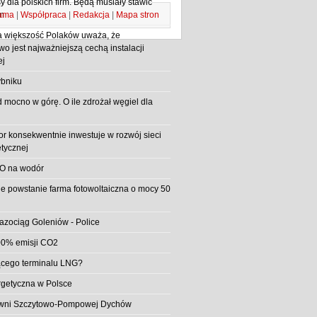
 dla polskich firm. Będą musiały stawić
ama
|
Współpraca
|
Redakcja
|
Mapa stron
m
 większość Polaków uważa, że
o jest najważniejszą cechą instalacji
ej
bniku
d mocno w górę. O ile zdrożał węgiel dla
or konsekwentnie inwestuje w rozwój sieci
etycznej
O na wodór
e powstanie farma fotowoltaiczna o mocy 50
azociąg Goleniów - Police
0% emisji CO2
jącego terminalu LNG?
rgetyczna w Polsce
rowni Szczytowo-Pompowej Dychów