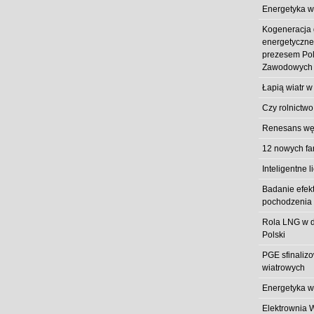
Energetyka w
Kogeneracja
energetyczn
prezesem Pol
Zawodowych
Łapią wiatr w
Czy rolnictwo
Renesans węg
12 nowych fa
Inteligentne l
Badanie efek
pochodzenia 
Rola LNG w d
Polski
PGE sfinaliz
wiatrowych
Energetyka w
Elektrownia 