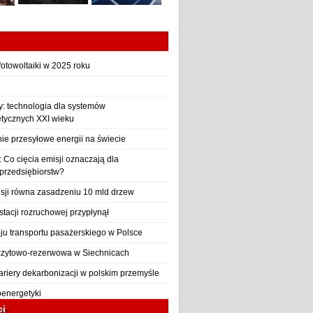
otowoltaiki w 2025 roku
y: technologia dla systemów
etycznych XXI wieku
nie przesyłowe energii na świecie
Co cięcia emisji oznaczają dla
 przedsiębiorstw?
sji równa zasadzeniu 10 mld drzew
stacji rozruchowej przypłynął
ju transportu pasażerskiego w Polsce
czytowo-rezerwowa w Siechnicach
ariery dekarbonizacji w polskim przemyśle
oenergetyki
ci