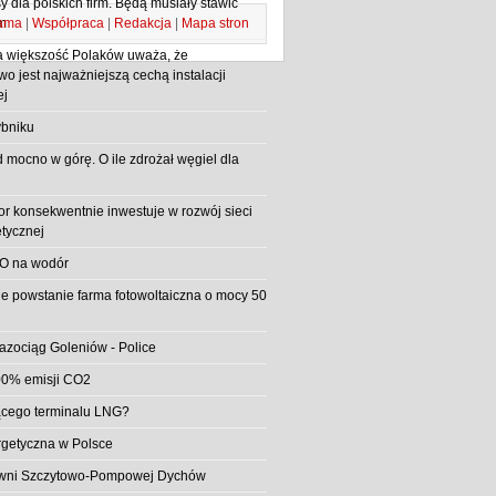
 dla polskich firm. Będą musiały stawić
ama
|
Współpraca
|
Redakcja
|
Mapa stron
m
 większość Polaków uważa, że
o jest najważniejszą cechą instalacji
ej
bniku
d mocno w górę. O ile zdrożał węgiel dla
or konsekwentnie inwestuje w rozwój sieci
etycznej
O na wodór
e powstanie farma fotowoltaiczna o mocy 50
azociąg Goleniów - Police
0% emisji CO2
jącego terminalu LNG?
rgetyczna w Polsce
rowni Szczytowo-Pompowej Dychów