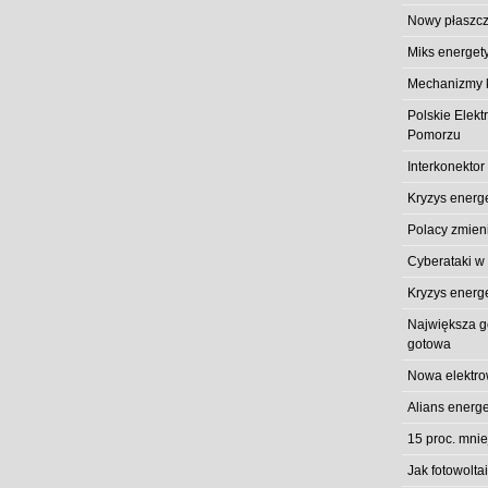
Nowy płaszcz
Miks energet
Mechanizmy k
Polskie Elek
Pomorzu
Interkonektor
Kryzys energ
Polacy zmieni
Cyberataki w
Kryzys energ
Największa gó
gotowa
Nowa elektro
Alians energe
15 proc. mni
Jak fotowolt