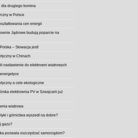
 dla drugiego komina
yczny w Polsce
ształtowania cen energii
trownie Jądrowe budują poparcie na
 Polska – Słowacja jest!
etyczny w Chinach
li nastawienie do elektrowni wiatrowych
 energetyce
etyczny a cele ekologiczne
rska elektrownia PV w Szwajcarii już
wnia wiatrowa
tyki i górnictwa wyszedł na dobre?
ej gazu?
aika pozwala oszczędzać samorządom?