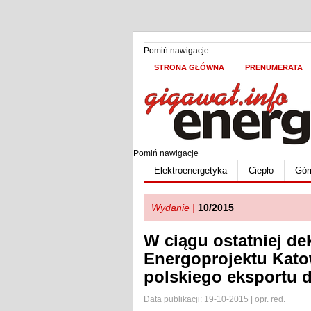
Pomiń nawigacje
STRONA GŁÓWNA
PRENUMERATA
Pomiń nawigacje
Elektroenergetyka
Ciepło
Gór
Wydanie |
10/2015
W ciągu ostatniej de
Energoprojektu Kato
polskiego eksportu d
Data publikacji: 19-10-2015 | opr. red.