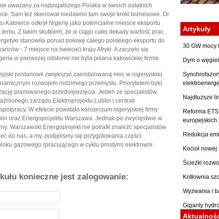
ie uważany za najbogatszego Polaka w swoich ostatnich
yce. Sam też skierował niedawno tam swoje kroki biznesowe. Dr
tu Katowice odkrył Nigerię jako potencjalne miejsce eksportu
Artykuły
at temu. Z takim skutkiem, że w ciągu całej dekady wartość prac
nergetyki stanowiła ponad połowę całego polskiego eksportu do
30 GW mocy f
ńców - 7 miejsce na świecie) kraju Afryki. A zaczęło się
eria w pierwszej odsłonie nie była pisana katowickiej firmie.
Dym o węgiel
eryjski postanowił zwiększyć zainstalowaną moc w nigeryjskiej
Synchrofazor
 dynamicznym rozwojem rodzimego przemysłu. Priorytetem było
elektroenerg
izację planowanego przedsięwzięcia. Jeden ze specjalistów,
Najdłuższe li
aźnionego zarządu Elektroprojektu Lublin i centrali
półpracy. W efekcie powstało konsorcjum nigeryjskiej firmy
Reforma ETS: 
ublin oraz Energoprojektu Warszawa. Jednak po zwycięstwie w
europejskich
zny. Warszawski Energoprojekt nie potrafił znaleźć specjalistów
Redukcja emi
iec do nas, a my, podjęliśmy się przygotowania części
 bloku gazowego (pracującego w cyklu prostym) elektrowni
Kocioł nowej 
Ścieżki rozwo
ykułu konieczne jest zalogowanie:
Kotłownia sz
Wyzwania i b
Giganty hydr
Aktualnoś