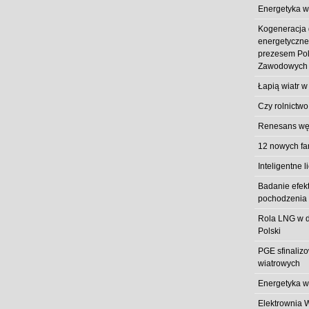
Energetyka w
Kogeneracja
energetyczn
prezesem Pol
Zawodowych
Łapią wiatr w
Czy rolnictwo
Renesans węg
12 nowych fa
Inteligentne l
Badanie efek
pochodzenia 
Rola LNG w d
Polski
PGE sfinaliz
wiatrowych
Energetyka w
Elektrownia 