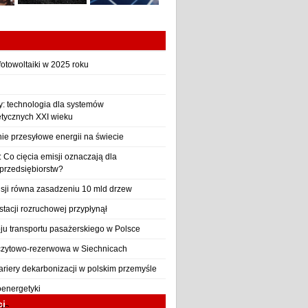
otowoltaiki w 2025 roku
y: technologia dla systemów
etycznych XXI wieku
nie przesyłowe energii na świecie
Co cięcia emisji oznaczają dla
 przedsiębiorstw?
sji równa zasadzeniu 10 mld drzew
stacji rozruchowej przypłynął
ju transportu pasażerskiego w Polsce
czytowo-rezerwowa w Siechnicach
ariery dekarbonizacji w polskim przemyśle
oenergetyki
ci