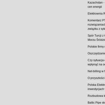
Kazachstan -
cen energii
Elektrownia R
Komentarz PT
rozwiązaniach
związku z syt
Spór Turcji 
Morzu Śródz
Polskie firmy
Oszczędzanie 
Czy sytuacja
wpłynąć na od
Net-billing w 
O przyszłości
Polska Elekt
inwestycjach 
Rozbudowa t
Baltic Pipe s