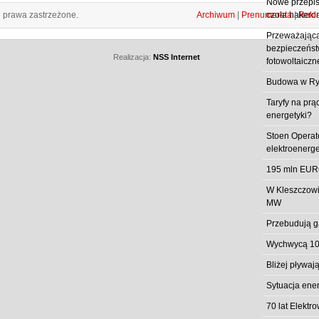
Nowe przepisy
e prawa zastrzeżone.
Archiwum
|
Prenumerata
|
Rekl
czoła hakero
Przeważająca
bezpieczeństw
Realizacja:
NSS Internet
fotowoltaiczn
Budowa w Ry
Taryfy na prą
energetyki?
Stoen Operat
elektroenerg
195 mln EUR
W Kleszczowi
MW
Przebudują g
Wychwycą 10
Bliżej pływa
Sytuacja ene
70 lat Elekt