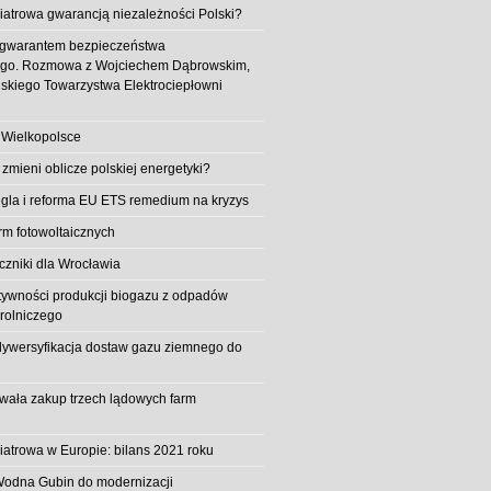
iatrowa gwarancją niezależności Polski?
 gwarantem bezpieczeństwa
ego. Rozmowa z Wojciechem Dąbrowskim,
skiego Towarzystwa Elektrociepłowni
 Wielkopolsce
 zmieni oblicze polskiej energetyki?
la i reforma EU ETS remedium na kryzys
rm fotowoltaicznych
iczniki dla Wrocławia
tywności produkcji biogazu z odpadów
rolniczego
ywersyfikacja dostaw gazu ziemnego do
owała zakup trzech lądowych farm
iatrowa w Europie: bilans 2021 roku
Wodna Gubin do modernizacji