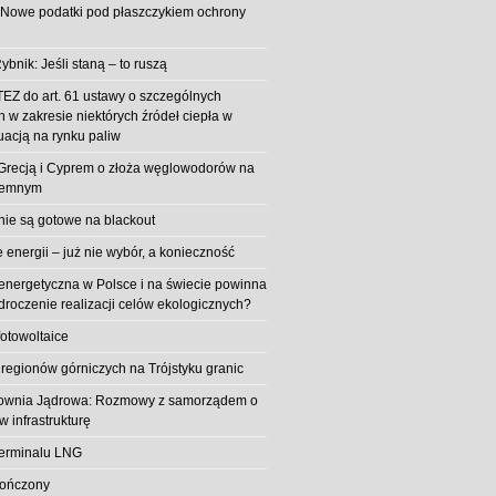
 Nowe podatki pod płaszczykiem ochrony
ybnik: Jeśli staną – to ruszą
EZ do art. 61 ustawy o szczególnych
 w zakresie niektórych źródeł ciepła w
uacją na rynku paliw
z Grecją i Cyprem o złoża węglowodorów na
iemnym
 nie są gotowe na blackout
energii – już nie wybór, a konieczność
 energetyczna w Polsce i na świecie powinna
roczenie realizacji celów ekologicznych?
fotowoltaice
 regionów górniczych na Trójstyku granic
rownia Jądrowa: Rozmowy z samorządem o
w infrastrukturę
erminalu LNG
kończony