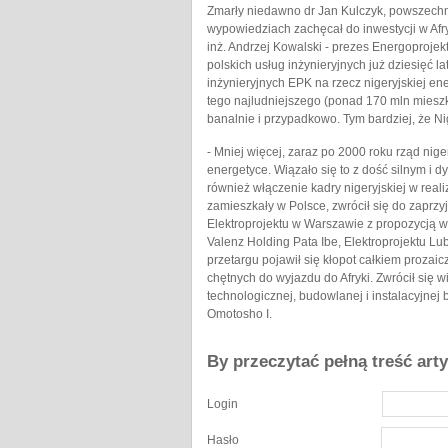
Zmarły niedawno dr Jan Kulczyk, powszechn
wypowiedziach zachęcał do inwestycji w Afr
inż. Andrzej Kowalski - prezes Energoprojek
polskich usług inżynieryjnych już dziesięć l
inżynieryjnych EPK na rzecz nigeryjskiej e
tego najludniejszego (ponad 170 mln mieszka
banalnie i przypadkowo. Tym bardziej, że Nig
- Mniej więcej, zaraz po 2000 roku rząd nig
energetyce. Wiązało się to z dość silnym i
również włączenie kadry nigeryjskiej w real
zamieszkały w Polsce, zwrócił się do zaprzyj
Elektroprojektu w Warszawie z propozycją ws
Valenz Holding Pata Ibe, Elektroprojektu L
przetargu pojawił się kłopot całkiem prozaic
chętnych do wyjazdu do Afryki. Zwrócił się w
technologicznej, budowlanej i instalacyjnej
Omotosho I.
By przeczytać pełną treść art
Login
Hasło