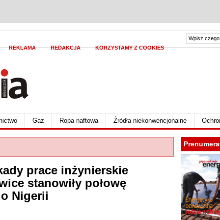
REKLAMA
REDAKCJA
KORZYSTAMY Z COOKIES
nictwo
Gaz
Ropa naftowa
Źródła niekonwencjonalne
Ochro
Prenumera
kady prace inżynierskie
wice stanowiły połowę
o Nigerii