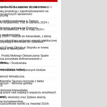
LPG
wiec 2024 r. zapisze się jako miesiąc z
sji równa zasadzeniu 10 mld drzew
ską produkcją i zapotrzebowaniem na
iu wyższych sprawności
ryczną
a elektrociepłownia w Zgierzu
 działalności TGE w czerwcu 2024 r.
ktrownia jądrowa na Pomorzu
 działalności TGE w maju 2024 r.
a ciepłownictwa
2024 r. należał do fotowoltaiki, z której
o rekordowy wolumen energii elektrycznej
y pływające terminale do Gdańska?
aży Energi Obrotu w Słupsku w nowej
stycje w Niemczech
Postój Mokrego Odsiarczania Spalin
cja pozyskała dofinansowanie z
płem...
Klimatu i Środowiska
wnia dźwiga kulturę
trwa budowa nowoczesnych bloków
alność klimatyczna
Klientów Tauronu korzysta z faktur
storzyn – Wronów gotowy
ch
rolował fotowoltaikę
ął prace nad ustawą o wsparciu wrażliwych
ergii
ieccy ekolodzy oraz Żytawa skarżą:
rów konsekwentnie…
szacunkowe wyniki za I kwartał 2024r.