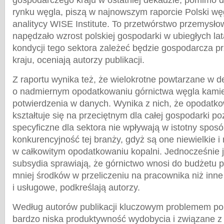
gospodarczego kraju w ostatniej dekadzie, pomimo d
rynku węgla, piszą w najnowszym raporcie Polski węg
analitycy WISE Institute. To przetwórstwo przemysło
napędzało wzrost polskiej gospodarki w ubiegłych lata
kondycji tego sektora zależeć będzie gospodarcza p
kraju, oceniają autorzy publikacji.
Z raportu wynika też, że wielokrotne powtarzane w d
o nadmiernym opodatkowaniu górnictwa węgla kamie
potwierdzenia w danych. Wynika z nich, że opodatk
kształtuje się na przeciętnym dla całej gospodarki po
specyficzne dla sektora nie wpływają w istotny spos
konkurencyjność tej branży, gdyż są one niewielkie i 
w całkowitym opodatkowaniu kopalni. Jednocześnie 
subsydia sprawiają, że górnictwo wnosi do budżetu 
mniej środków w przeliczeniu na pracownika niż inn
i usługowe, podkreślają autorzy.
Według autorów publikacji kluczowym problemem pol
bardzo niska produktywność wydobycia i związane z