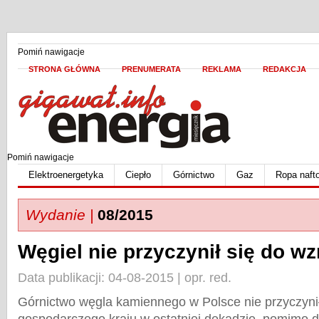
Pomiń nawigacje
STRONA GŁÓWNA
PRENUMERATA
REKLAMA
REDAKCJA
Pomiń nawigacje
Elektroenergetyka
Ciepło
Górnictwo
Gaz
Ropa naft
Wydanie |
08/2015
Węgiel nie przyczynił się do wzr
Data publikacji: 04-08-2015 | opr. red.
Górnictwo węgla kamiennego w Polsce nie przyczynił