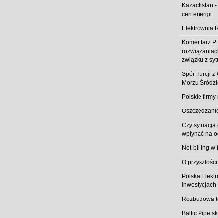
Kazachstan -
cen energii
Elektrownia R
Komentarz PT
rozwiązaniach
związku z syt
Spór Turcji 
Morzu Śródz
Polskie firmy
Oszczędzanie 
Czy sytuacja
wpłynąć na od
Net-billing w 
O przyszłości
Polska Elekt
inwestycjach 
Rozbudowa t
Baltic Pipe s