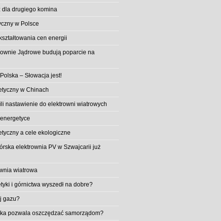
 dla drugiego komina
yczny w Polsce
ształtowania cen energii
trownie Jądrowe budują poparcie na
 Polska – Słowacja jest!
etyczny w Chinach
li nastawienie do elektrowni wiatrowych
 energetyce
etyczny a cele ekologiczne
rska elektrownia PV w Szwajcarii już
wnia wiatrowa
tyki i górnictwa wyszedł na dobre?
ej gazu?
aika pozwala oszczędzać samorządom?