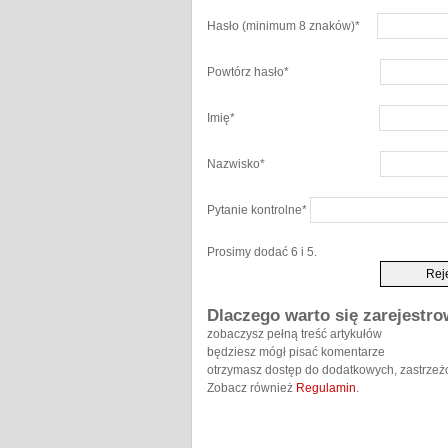
Hasło
(minimum 8 znaków)
*
Powtórz hasło
*
Imię
*
Nazwisko
*
Pytanie kontrolne
*
Prosimy dodać 6 i 5.
Dlaczego warto się zarejestr
zobaczysz pełną treść artykułów
będziesz mógł pisać komentarze
otrzymasz dostęp do dodatkowych, zastrzeż
Zobacz również
Regulamin
.