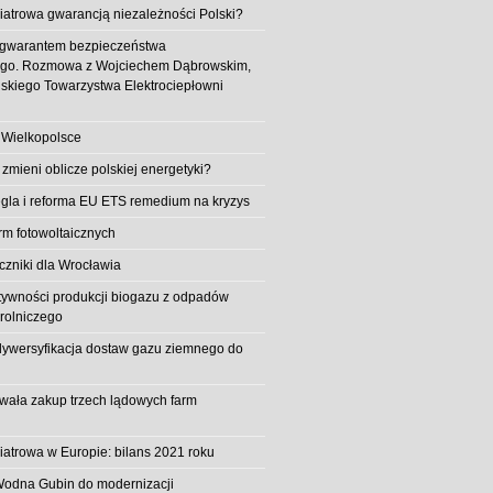
iatrowa gwarancją niezależności Polski?
 gwarantem bezpieczeństwa
ego. Rozmowa z Wojciechem Dąbrowskim,
skiego Towarzystwa Elektrociepłowni
 Wielkopolsce
 zmieni oblicze polskiej energetyki?
la i reforma EU ETS remedium na kryzys
rm fotowoltaicznych
iczniki dla Wrocławia
tywności produkcji biogazu z odpadów
rolniczego
ywersyfikacja dostaw gazu ziemnego do
owała zakup trzech lądowych farm
iatrowa w Europie: bilans 2021 roku
Wodna Gubin do modernizacji