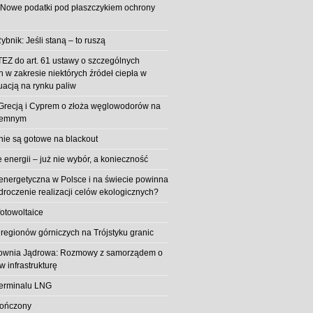
 Nowe podatki pod płaszczykiem ochrony
ybnik: Jeśli staną – to ruszą
EZ do art. 61 ustawy o szczególnych
 w zakresie niektórych źródeł ciepła w
uacją na rynku paliw
z Grecją i Cyprem o złoża węglowodorów na
iemnym
 nie są gotowe na blackout
energii – już nie wybór, a konieczność
 energetyczna w Polsce i na świecie powinna
roczenie realizacji celów ekologicznych?
fotowoltaice
 regionów górniczych na Trójstyku granic
rownia Jądrowa: Rozmowy z samorządem o
w infrastrukturę
erminalu LNG
kończony