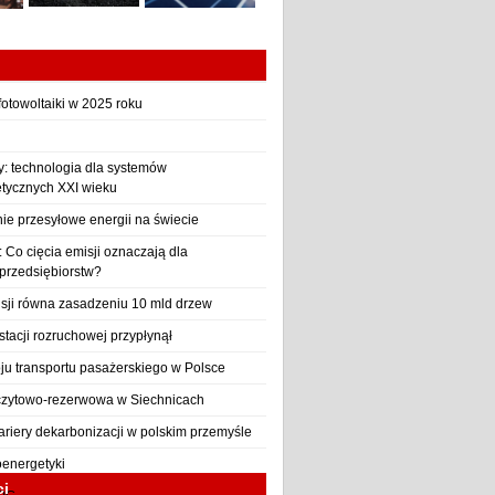
otowoltaiki w 2025 roku
y: technologia dla systemów
etycznych XXI wieku
nie przesyłowe energii na świecie
Co cięcia emisji oznaczają dla
 przedsiębiorstw?
sji równa zasadzeniu 10 mld drzew
stacji rozruchowej przypłynął
ju transportu pasażerskiego w Polsce
czytowo-rezerwowa w Siechnicach
ariery dekarbonizacji w polskim przemyśle
oenergetyki
ci