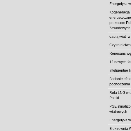
Energetyka w
Kogeneracja
energetyczn
prezesem Pol
Zawodowych
Łapią wiatr w
Czy rolnictwo
Renesans węg
12 nowych fa
Inteligentne l
Badanie efek
pochodzenia 
Rola LNG w d
Polski
PGE sfinaliz
wiatrowych
Energetyka w
Elektrownia 