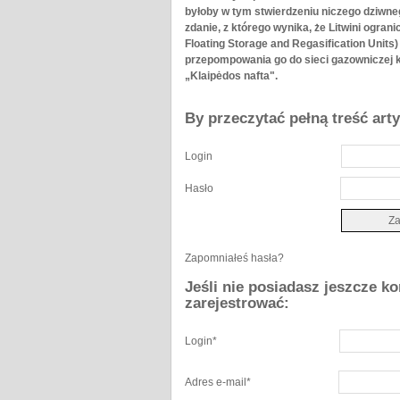
byłoby w tym stwierdzeniu niczego dziwneg
zdanie, z którego wynika, że Litwini ogran
Floating Storage and Regasification Units
przepompowania go do sieci gazowniczej k
„Klaipėdos nafta".
By przeczytać pełną treść art
Login
Hasło
Zapomniałeś hasła?
Jeśli nie posiadasz jeszcze k
zarejestrować:
Login
*
Adres e-mail
*