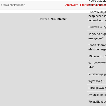
Nowe przepisy
e prawa zastrzeżone.
Archiwum
|
Prenumerata
|
Rekl
czoła hakero
Przeważająca
bezpieczeństw
Realizacja:
NSS Internet
fotowoltaiczn
Budowa w Ry
Taryfy na prą
energetyki?
Stoen Operat
elektroenerg
195 mln EUR
W Kleszczowi
MW
Przebudują g
Wychwycą 10
Bliżej pływa
Sytuacja ene
70 lat Elekt