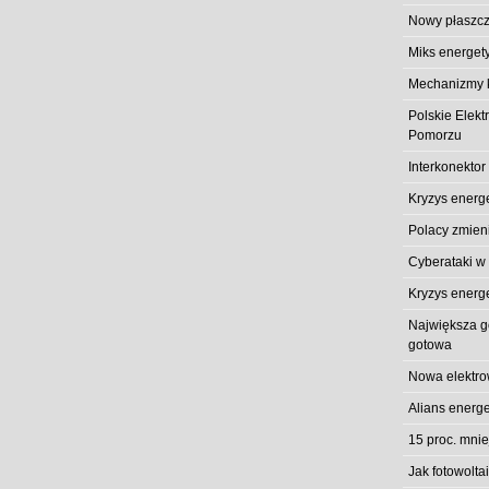
Nowy płaszcz
Miks energet
Mechanizmy k
Polskie Elek
Pomorzu
Interkonektor
Kryzys energ
Polacy zmieni
Cyberataki w
Kryzys energ
Największa gó
gotowa
Nowa elektro
Alians energe
15 proc. mni
Jak fotowolt