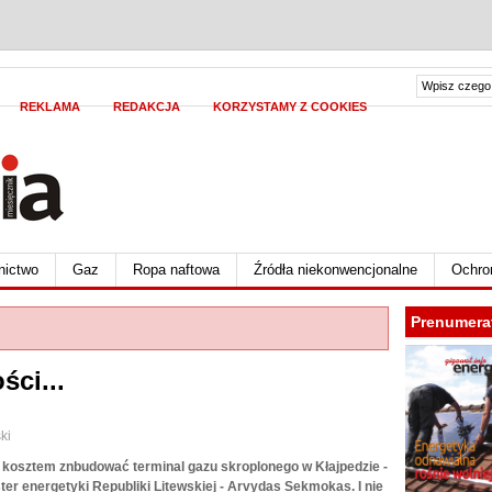
REKLAMA
REDAKCJA
KORZYSTAMY Z COOKIES
nictwo
Gaz
Ropa naftowa
Źródła niekonwencjonalne
Ochro
Prenumera
ci...
ki
m kosztem znbudować terminal gazu skroplonego w Kłajpedzie -
ter energetyki Republiki Litewskiej - Arvydas Sekmokas. I nie