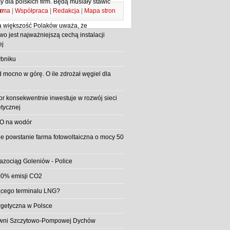
 dla polskich firm. Będą musiały stawić
ama
|
Współpraca
|
Redakcja
|
Mapa stron
m
 większość Polaków uważa, że
o jest najważniejszą cechą instalacji
ej
bniku
d mocno w górę. O ile zdrożał węgiel dla
or konsekwentnie inwestuje w rozwój sieci
etycznej
O na wodór
e powstanie farma fotowoltaiczna o mocy 50
azociąg Goleniów - Police
0% emisji CO2
jącego terminalu LNG?
rgetyczna w Polsce
rowni Szczytowo-Pompowej Dychów