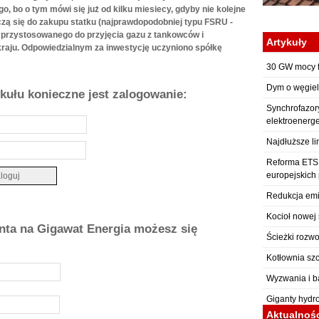
o, bo o tym mówi się już od kilku miesiecy, gdyby nie kolejne
iczą się do zakupu statku (najprawdopodobniej typu FSRU -
) przystosowanego do przyjęcia gazu z tankowców i
Artykuły
raju. Odpowiedzialnym za inwestycję uczyniono spółkę
30 GW mocy f
Dym o węgiel
ykułu konieczne jest zalogowanie:
Synchrofazor
elektroenerg
Najdłuższe li
Reforma ETS: 
europejskich
Redukcja emi
Kocioł nowej 
onta na Gigawat Energia możesz się
Ścieżki rozwo
Kotłownia sz
Wyzwania i b
Giganty hydr
Aktualnoś