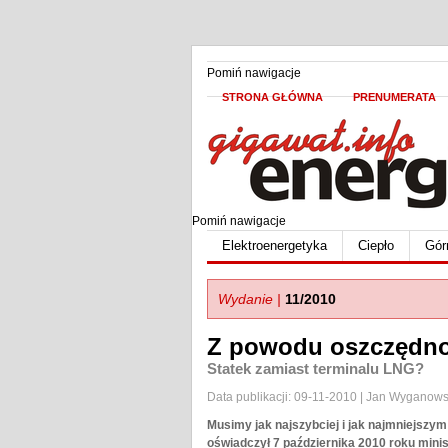
Pomiń nawigacje
STRONA GŁÓWNA
PRENUMERATA
Pomiń nawigacje
Elektroenergetyka
Ciepło
Gór
Wydanie |
11/2010
Z powodu oszczędnoś
Statek zamiast terminalu LNG?
Data publikacji: 09-11-2010 | Jan Wyganows
Musimy jak najszybciej i jak najmniejszy
oświadczył 7 października 2010 roku minis