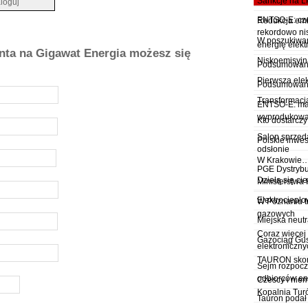
Sankcje na 
ENTSO-E: czer
Redukcja emi
rekordowo ni
W poszukiwan
energię elekt
onta na Gigawat Energia możesz się
Niskoemisyjn
Podsumowanie
Pierwsza ele
Podsumowanie
Transformacj
ENTSO-E: maj 
wyprodukowan
Kto dostarcz
Salon sprzed
Polskie inwe
odsłonie
W Krakowie… 
PGE Dystrybu
Dzielą się cie
Ministerstwa 
Elektrociepło
W Poznaniu 
gazowych
Miejska neutr
Coraz więcej 
Gazociąg Gu
elektroniczny
TAURON skont
Sejm rozpocz
odbiorców en
Czescy i niem
Kopalnia Tu
Tauron podał 