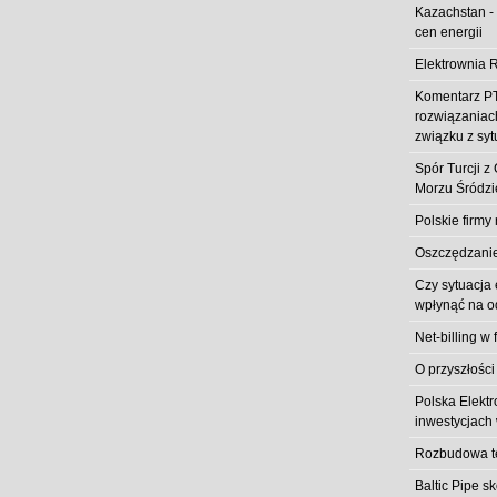
Kazachstan -
cen energii
Elektrownia R
Komentarz PT
rozwiązaniach
związku z syt
Spór Turcji 
Morzu Śródz
Polskie firmy
Oszczędzanie 
Czy sytuacja
wpłynąć na od
Net-billing w 
O przyszłości
Polska Elekt
inwestycjach 
Rozbudowa t
Baltic Pipe s