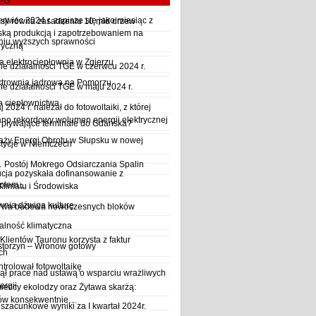
LPG
wiec 2024 r. zapisze się jako miesiąc z
sji równa zasadzeniu 10 mld drzew
ską produkcją i zapotrzebowaniem na
iu wyższych sprawności
ryczną
a elektrociepłownia w Zgierzu
 działalności TGE w czerwcu 2024 r.
ktrownia jądrowa na Pomorzu
 działalności TGE w maju 2024 r.
a ciepłownictwa
2024 r. należał do fotowoltaiki, z której
o rekordowy wolumen energii elektrycznej
y pływające terminale do Gdańska?
aży Energi Obrotu w Słupsku w nowej
stycje w Niemczech
Postój Mokrego Odsiarczania Spalin
cja pozyskała dofinansowanie z
płem...
Klimatu i Środowiska
wnia dźwiga kulturę
trwa budowa nowoczesnych bloków
alność klimatyczna
Klientów Tauronu korzysta z faktur
storzyn – Wronów gotowy
ch
rolował fotowoltaikę
ął prace nad ustawą o wsparciu wrażliwych
ergii
ieccy ekolodzy oraz Żytawa skarżą:
rów konsekwentnie…
szacunkowe wyniki za I kwartał 2024r.