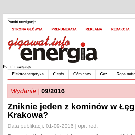
Pomiń nawigacje
STRONA GŁÓWNA
PRENUMERATA
REKLAMA
REDAKCJA
Pomiń nawigacje
Elektroenergetyka
Ciepło
Górnictwo
Gaz
Ropa naft
Wydanie |
09/2016
Zniknie jeden z kominów w Łęgu
Krakowa?
Data publikacji: 01-09-2016 | opr. red.