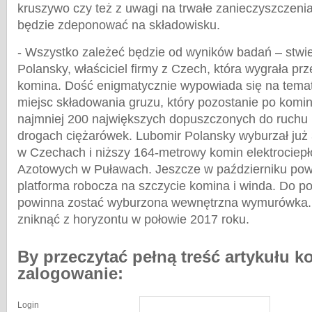
kruszywo czy też z uwagi na trwałe zanieczyszczenia
będzie zdeponować na składowisku.
- Wszystko zależeć będzie od wyników badań – stwie
Polansky, właściciel firmy z Czech, która wygrała pr
komina. Dość enigmatycznie wypowiada się na temat
miejsc składowania gruzu, który pozostanie po komin
najmniej 200 największych dopuszczonych do ruchu 
drogach ciężarówek. Lubomir Polansky wyburzał ju
w Czechach i niższy 164-metrowy komin elektrociep
Azotowych w Puławach. Jeszcze w październiku powi
platforma robocza na szczycie komina i winda. Do p
powinna zostać wyburzona wewnętrzna wymurówka. 
zniknąć z horyzontu w połowie 2017 roku.
By przeczytać pełną treść artykułu k
zalogowanie:
Login