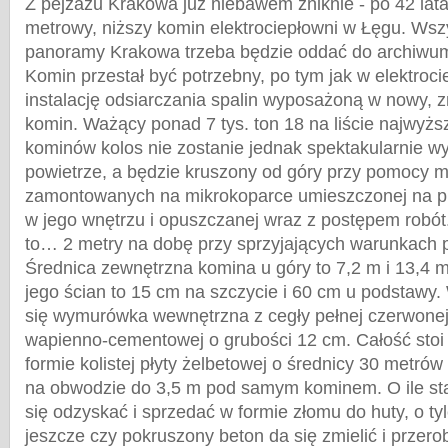
Z pejzażu Krakowa już niebawem zniknie - po 42 lata
metrowy, niższy komin elektrociepłowni w Łęgu. Wszy
panoramy Krakowa trzeba będzie oddać do archiwu
Komin przestał być potrzebny, po tym jak w elektroc
instalację odsiarczania spalin wyposażoną w nowy, z
komin. Ważący ponad 7 tys. ton 18 na liście najwyżs
kominów kolos nie zostanie jednak spektakularnie 
powietrze, a będzie kruszony od góry przy pomocy 
zamontowanych na mikrokoparce umieszczonej na pl
w jego wnętrzu i opuszczanej wraz z postępem robót
to… 2 metry na dobę przy sprzyjających warunkach
Średnica zewnętrzna komina u góry to 7,2 m i 13,4 
jego ścian to 15 cm na szczycie i 60 cm u podstawy.
się wymurówka wewnętrzna z cegły pełnej czerwonej
wapienno-cementowej o grubości 12 cm. Całość sto
formie kolistej płyty żelbetowej o średnicy 30 metrów
na obwodzie do 3,5 m pod samym kominem. O ile sta
się odzyskać i sprzedać w formie złomu do huty, o t
jeszcze czy pokruszony beton da się zmielić i przero